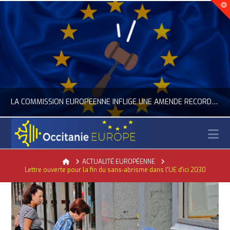
LA COMMISSION EUROPÉENNE INFLIGE UNE AMENDE RECORD À GOOGLE
N
OCCITANIE EUROPE
Home
ACTUALITÉ EUROPÉENNE
Lettre ouverte pour la fin du sans-abrisme dans l'UE d'ici 2030
ACTUALITÉ DE L'UNION EUROPÉENNE, ACTUALITÉ DE LA REPRÉSENTATION D’OCCITANIE EUROPE, NUMÉRIQUE- DIGITAL
JUILLET 24, 2026