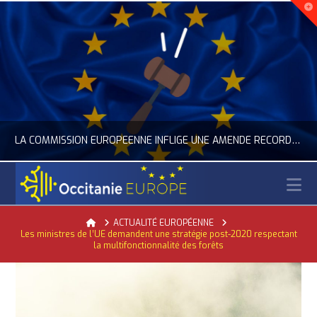
LA COMMISSION EUROPÉENNE INFLIGE UNE AMENDE RECORD À GOOGLE
N
OCCITANIE EUROPE
Home
ACTUALITÉ EUROPÉENNE
Les ministres de l’UE demandent une stratégie post-2020 respectant
ACTUALITÉ DE L'UNION EUROPÉENNE, ACTUALITÉ DE LA REPRÉSENTATION D’OCCITANIE EUROPE, NUMÉRIQUE- DIGITAL
la multifonctionnalité des forêts
JUILLET 24, 2026