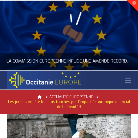
LA COMMISSION EUROPÉENNE INFLIGE UNE AMENDE RECORD À GOOGLE
N
OCCITANIE EUROPE
Home
ACTUALITÉ EUROPÉENNE
Les jeunes ont été les plus touchés par l'impact économique et social
ACTUALITÉ DE L'UNION EUROPÉENNE, ACTUALITÉ DE LA REPRÉSENTATION D’OCCITANIE EUROPE, NUMÉRIQUE- DIGITAL
de la Covid-19
JUILLET 24, 2026