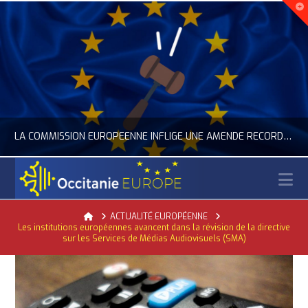
LA COMMISSION EUROPÉENNE INFLIGE UNE AMENDE RECORD À GOOGLE
N
OCCITANIE EUROPE
Home
ACTUALITÉ EUROPÉENNE
Les institutions européennes avancent dans la révision de la directive
ACTUALITÉ DE L'UNION EUROPÉENNE, ACTUALITÉ DE LA REPRÉSENTATION D’OCCITANIE EUROPE, NUMÉRIQUE- DIGITAL
sur les Services de Médias Audiovisuels (SMA)
JUILLET 24, 2026