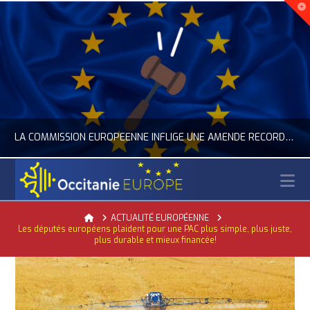
LA COMMISSION EUROPÉENNE INFLIGE UNE AMENDE RECORD À GOOGLE
N
OCCITANIE EUROPE
Home
ACTUALITÉ EUROPÉENNE
Les députés européens plaident pour une PAC plus simple, plus juste,
ACTUALITÉ DE L'UNION EUROPÉENNE, ACTUALITÉ DE LA REPRÉSENTATION D’OCCITANIE EUROPE, NUMÉRIQUE- DIGITAL
plus durable et mieux financée!
JUILLET 24, 2026