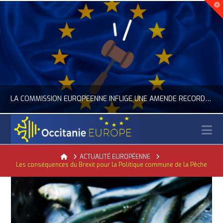
LA COMMISSION EUROPÉENNE INFLIGE UNE AMENDE RECORD À GOOGLE
N
OCCITANIE EUROPE
Home
ACTUALITÉ EUROPÉENNE
Les conséquences du Brexit pour la Politique commune de la Pêche
ACTUALITÉ DE L'UNION EUROPÉENNE, ACTUALITÉ DE LA REPRÉSENTATION D’OCCITANIE EUROPE, NUMÉRIQUE- DIGITAL
JUILLET 24, 2026