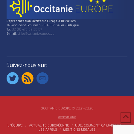
Représentation Occitanie Europe à Bruxelles
14 Rond-point Schuman - 1040 Bruxelles - Belgique
Tél:
32 (0) 476 89 35 57
E-mail:
office@occitanie-europe.eu
Suivez-nous sur:
OCCITANIE EUROPE © 2021-2026
CRÉDITS PHOTOS
L ‘ÉQUIPE
ACTUALITÉ EUROPÉENNE
L’UE, COMMENT ÇA MARCHE?
LES APPELS
MENTIONS LÉGALES