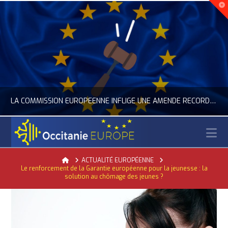
LA COMMISSION EUROPÉENNE INFLIGE UNE AMENDE RECORD À GOOGLE
N
OCCITANIE EUROPE
Home
ACTUALITÉ EUROPÉENNE
Le renforcement de la Garantie européenne pour la jeunesse : la
ACTUALITÉ DE L'UNION EUROPÉENNE, ACTUALITÉ DE LA REPRÉSENTATION D’OCCITANIE EUROPE, NUMÉRIQUE- DIGITAL
solution au chômage des jeunes ?
JUILLET 24, 2026