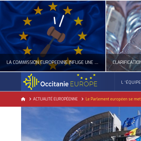
CLARIFICATION DES RÈGLES SUR LA COMPOSITION DES BOUTEILLES PLASTIQUES
L ‘ÉQUIP
OCCITANIE EUROPE
Home
ACTUALITÉ EUROPÉENNE
Le Parlement européen se met 
ACTUALITÉ DE L'UNION EUROPÉENNE, ACTUALITÉ DE LA REPRÉSENTATION D’OCCITANIE EUROPE, ECONOMIE CIRCULAIRE, ÉNERGIE - ENVIRONNEMENT - CLIMAT
ACTUALITÉ DE L'UNION EUROPÉE
JUILLET 24, 2026