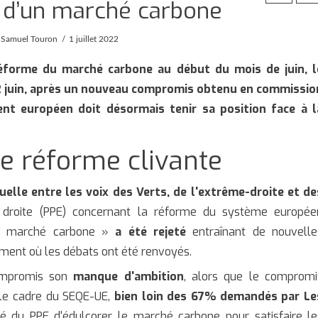
on d’un marché carbone
 Samuel Touron
1 juillet 2022
 réforme du marché carbone au début du mois de juin, l
2 juin, après un nouveau compromis obtenu en commissio
nt européen doit désormais tenir sa position face à l
ne réforme clivante
uelle entre les voix des Verts, de l'extrême-droite et de
 droite (PPE) concernant la réforme du système europée
t « marché carbone »
a été rejeté
entraînant de nouvelle
ement où les débats ont été renvoyés.
ompromis son
manque d'ambition
, alors que le compromi
 le cadre du SEQE-UE,
bien loin des 67% demandés par Le
é du PPE d'édulcorer le marché carbone pour satisfaire le