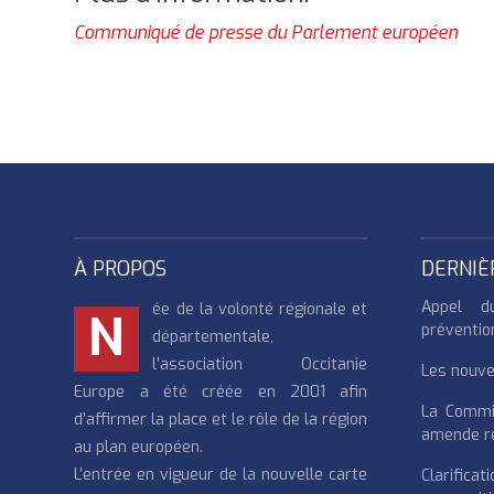
Communiqué de presse du Parlement européen
À PROPOS
DERNIÈ
Appel d
ée de la volonté régionale et
N
préventio
départementale,
l’association Occitanie
Les nouvea
Europe a été créée en 2001 afin
La Commi
d’affirmer la place et le rôle de la région
amende re
au plan européen.
L’entrée en vigueur de la nouvelle carte
Clarifi