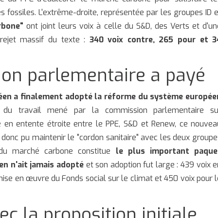
es fossiles. L'extrême-droite, représentée par les groupes ID e
rbone"
ont joint leurs voix à celle du S&D, des Verts et d'un
ejet massif du texte :
340 voix contre, 265 pour et 3
ion parlementaire a payé
éen a finalement adopté la réforme du système europée
du travail mené par la commission parlementaire su
é en entente étroite entre le PPE, S&D et Renew, ce nouvea
donc pu maintenir le "cordon sanitaire" avec les deux groupe
e du marché carbone constitue
le plus important paque
en n'ait jamais adopté
et son adoption fut large : 439 voix e
ise en œuvre du Fonds social sur le climat et 450 voix pour l
c la proposition initiale