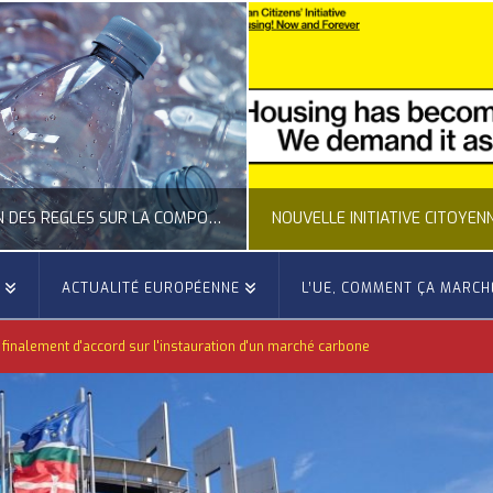
NOUVELLE INITIATIVE CITOYENNE EUROPÉENNE SUR LE LOGEMENT
E
ACTUALITÉ EUROPÉENNE
L’UE, COMMENT ÇA MARCH
OCCITANIE EUROPE
OCCITANIE EUROP
finalement d'accord sur l'instauration d'un marché carbone
NNE, ACTUALITÉ DE LA REPRÉSENTATION D’OCCITANIE EUROPE, CITOYENNETÉ, LOGEMENT
ACTION EXTÉRIEURE, ACTUALITÉ DE L'UNION
JUILLET 24, 2026
JUILLET 22, 202