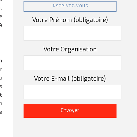
INSCRIVEZ-VOUS
t
e
Votre Prénom (obligatoire)
4
Votre Organisation
n
r
Votre E-mail (obligatoire)
u
s
t
n
e