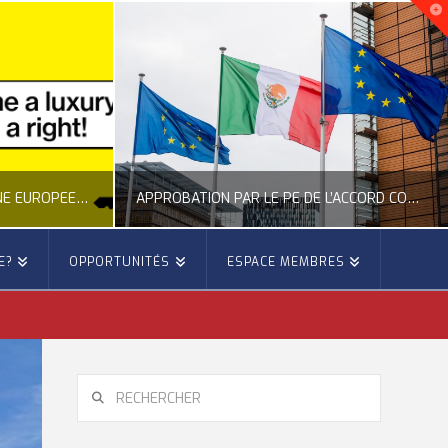
APPROBATION PAR LE PE DE L’ACCORD COMMERCIAL ENTRE L’UE ET LE MEXIQUE
APPEL DU CESE À UNE MEILLEURE PRÉVENTION DES FEUX DE FORÊTS
E?
OPPORTUNITÉS
ESPACE MEMBRES
E
OCCITANIE EUROPE
 EUROPÉENNE
ACTUALITÉ DE L'UNION EUROPÉENNE, ACTUALITÉ DE LA REPRÉSENTATION D’OCCITANIE EUROPE, ÉNERGIE - ENVIRONNEMENT - CLIMAT, FORÊTS
6
JUILLET 27, 2026
RECHERCHER