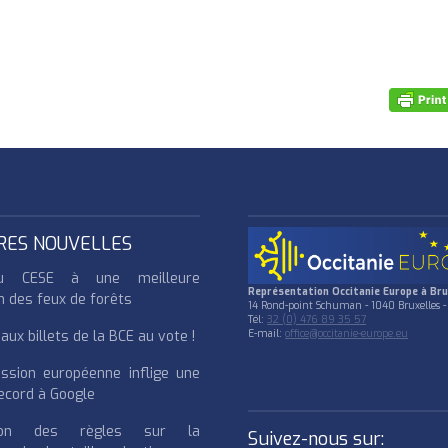
RES NOUVELLES
u CESE à une meilleure
Représentation Occitanie Europe à Bru
n des feux de forêts
14 Rond-point Schuman - 1040 Bruxelles -
Tél:
32 (0) 476 89 35 57
ux billets de la BCE au vote !
E-mail:
office@occitanie-europe.eu
ssion européenne inflige une
cord à Google
cation des règles sur la
Suivez-nous sur: