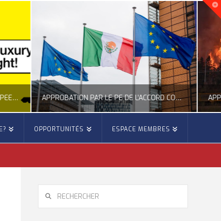
APPROBATION PAR LE PE DE L’ACCORD COMMERCIAL ENTRE L’UE ET LE MEXIQUE
APPEL DU CESE À UNE MEILLEURE PRÉVENTION DES FEUX DE FORÊTS
E?
OPPORTUNITÉS
ESPACE MEMBRES
E
OCCITANIE EUROPE
 EUROPÉENNE
ACTUALITÉ DE L'UNION EUROPÉENNE, ACTUALITÉ DE LA REPRÉSENTATION D’OCCITANIE EUROPE, ÉNERGIE - ENVIRONNEMENT - CLIMAT, FORÊTS
6
JUILLET 27, 2026
RECHERCHER