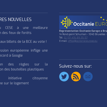
RES NOUVELLES
u CESE à une meilleure
Représentation Occitanie Europe à Bru
n des feux de forêts
14 Rond-point Schuman - 1040 Bruxelles -
Tél:
32 (0) 476 89 35 57
ux billets de la BCE au vote !
E-mail:
office@occitanie-europe.eu
ssion européenne inflige une
cord à Google
cation des règles sur la
Suivez-nous sur:
on des bouteilles plastiques
e initiative citoyenne
e sur le logement