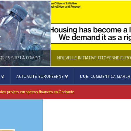
NOUVELLE INITIATIVE CITOYENNE EUROPÉENNE SUR LE LOGEMENT
E
ACTUALITÉ EUROPÉENNE
L’UE, COMMENT ÇA MARCH
OCCITANIE EUROPE
OCCITANIE EUROP
des projets européens financés en Occitanie
NNE, ACTUALITÉ DE LA REPRÉSENTATION D’OCCITANIE EUROPE, CITOYENNETÉ, LOGEMENT
ACTION EXTÉRIEURE, ACTUALITÉ DE L'UNION
JUILLET 24, 2026
JUILLET 22, 202