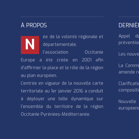
À PROPOS
DERNIÈ
Appel d
ée de la volonté régionale et
N
préventio
départementale,
l’association Occitanie
Les nouvea
Europe a été créée en 2001 afin
La Commi
d’affirmer la place et le rôle de la région
amende re
au plan européen.
L’entrée en vigueur de la nouvelle carte
Clarifi
compositi
territoriale au 1er janvier 2016 a conduit
à déployer une telle dynamique sur
Nouvell
l’ensemble du territoire de la région
européenn
Occitanie Pyrénées-Méditerranée.