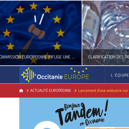
CLARIFICATION DES RÈGLES SUR LA COMPOSITION DES BOUTEILLES PLASTIQUES
L ‘ÉQUIP
OCCITANIE EUROPE
Home
ACTUALITÉ EUROPÉENNE
Lancement d'une websérie sur 
ACTUALITÉ DE L'UNION EUROPÉENNE, ACTUALITÉ DE LA REPRÉSENTATION D’OCCITANIE EUROPE, ECONOMIE CIRCULAIRE, ÉNERGIE - ENVIRONNEMENT - CLIMAT
ACTUALITÉ DE L'UNION EUROPÉE
JUILLET 24, 2026