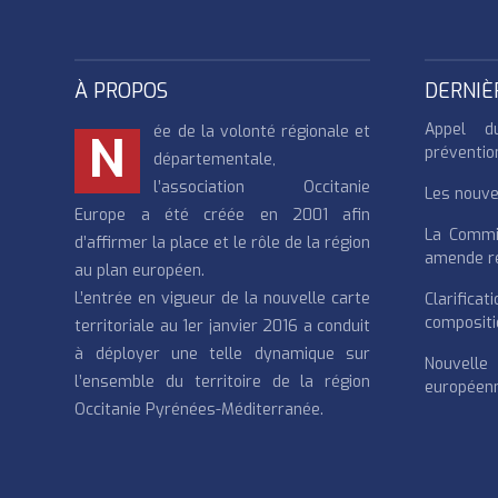
À PROPOS
DERNIÈ
Appel d
ée de la volonté régionale et
N
préventio
départementale,
l’association Occitanie
Les nouvea
Europe a été créée en 2001 afin
La Commi
d’affirmer la place et le rôle de la région
amende re
au plan européen.
L’entrée en vigueur de la nouvelle carte
Clarifi
compositi
territoriale au 1er janvier 2016 a conduit
à déployer une telle dynamique sur
Nouvell
l’ensemble du territoire de la région
européenn
Occitanie Pyrénées-Méditerranée.