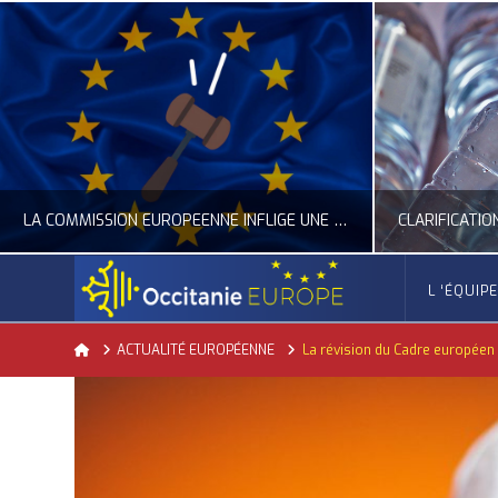
CLARIFICATION DES RÈGLES SUR LA COMPOSITION DES BOUTEILLES PLASTIQUES
L ‘ÉQUIP
OCCITANIE EUROPE
Home
ACTUALITÉ EUROPÉENNE
La révision du Cadre européen 
ACTUALITÉ DE L'UNION EUROPÉENNE, ACTUALITÉ DE LA REPRÉSENTATION D’OCCITANIE EUROPE, ECONOMIE CIRCULAIRE, ÉNERGIE - ENVIRONNEMENT - CLIMAT
ACTUALITÉ DE L'UNION
JUILLET 24, 2026