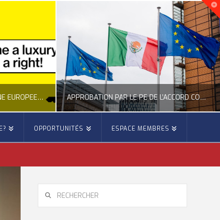
APPROBATION PAR LE PE DE L’ACCORD COMMERCIAL ENTRE L’UE ET LE MEXIQUE
APPEL DU CESE À UNE MEILLEURE PRÉVENTION DES FEUX DE FORÊTS
E?
OPPORTUNITÉS
ESPACE MEMBRES
OPE
OCCITANIE EUROPE
ION EUROPÉENNE
ACTUALITÉ DE L'UNION EUROPÉENNE, ACTUALITÉ DE LA REPRÉSENTATION D’OCCITANIE EUROPE, ÉNERGIE - ENVIRONNEMENT - CLIMAT, FORÊTS
026
JUILLET 27, 2026
RECHERCHER