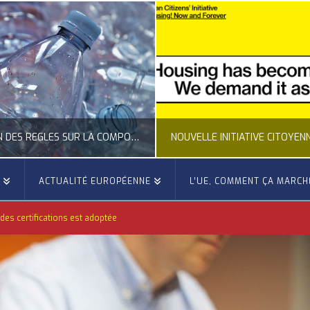
NOUVELLE INITIATIVE CITOYENNE EUROPÉENNE SUR LE LOGEMENT
E
ACTUALITÉ EUROPÉENNE
L’UE, COMMENT ÇA MARCH
OCCITANIE EUROPE
OCCITANIE EUR
des certifications est adoptée
 EUROPÉENNE, ACTUALITÉ DE LA REPRÉSENTATION D’OCCITANIE EUROPE, CITOYENNETÉ, LOGEMENT
ACTION EXTÉRIEURE, ACTUALITÉ DE L'UN
JUILLET 24, 2026
JUILLET 22, 2