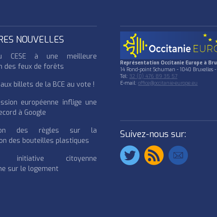
RES NOUVELLES
u CESE à une meilleure
Représentation Occitanie Europe à Bru
n des feux de forêts
14 Rond-point Schuman - 1040 Bruxelles -
Tél:
32 (0) 476 89 35 57
ux billets de la BCE au vote !
E-mail:
office@occitanie-europe.eu
ssion européenne inflige une
cord à Google
cation des règles sur la
Suivez-nous sur:
on des bouteilles plastiques
e initiative citoyenne
e sur le logement