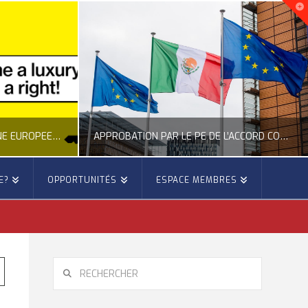
NOUVELLE INITIATIVE CITOYENNE EUROPÉENNE SUR LE LOGEMENT
APPROBATION PAR LE PE DE L’ACCORD COMMERCIAL ENTRE L’UE ET LE MEXIQUE
E?
OPPORTUNITÉS
ESPACE MEMBRES
E
OCCITANIE EUROPE
E, CITOYENNETÉ, LOGEMENT
ACTION EXTÉRIEURE, ACTUALITÉ DE L'UNION EUROPÉENNE
6
JUILLET 22, 2026
RECHERCHER