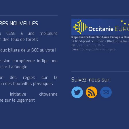
RES NOUVELLES
u CESE à une meilleure
Représentation Occitanie Europe à Bru
n des feux de forêts
14 Rond-point Schuman - 1040 Bruxelles -
Tél:
32 (0) 476 89 35 57
ux billets de la BCE au vote !
E-mail:
office@occitanie-europe.eu
ssion européenne inflige une
cord à Google
cation des règles sur la
Suivez-nous sur:
on des bouteilles plastiques
e initiative citoyenne
e sur le logement