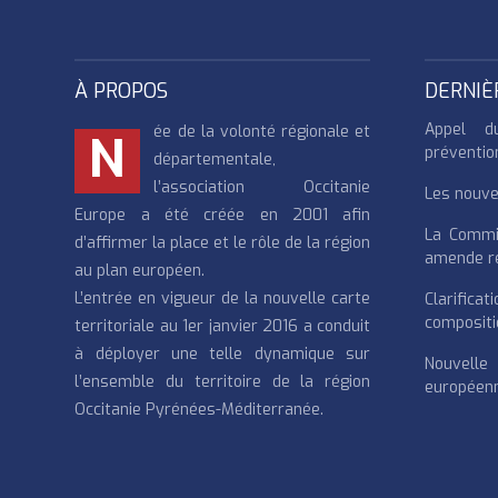
À PROPOS
DERNIÈ
Appel d
ée de la volonté régionale et
N
préventio
départementale,
l’association Occitanie
Les nouvea
Europe a été créée en 2001 afin
La Commi
d’affirmer la place et le rôle de la région
amende re
au plan européen.
L’entrée en vigueur de la nouvelle carte
Clarifi
compositi
territoriale au 1er janvier 2016 a conduit
à déployer une telle dynamique sur
Nouvell
l’ensemble du territoire de la région
européenn
Occitanie Pyrénées-Méditerranée.