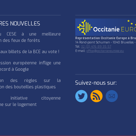
RES NOUVELLES
u CESE à une meilleure
Représentation Occitanie Europe à Bru
n des feux de forêts
14 Rond-point Schuman - 1040 Bruxelles -
Tél:
32 (0) 476 89 35 57
ux billets de la BCE au vote !
E-mail:
office@occitanie-europe.eu
ssion européenne inflige une
cord à Google
cation des règles sur la
Suivez-nous sur:
on des bouteilles plastiques
e initiative citoyenne
e sur le logement