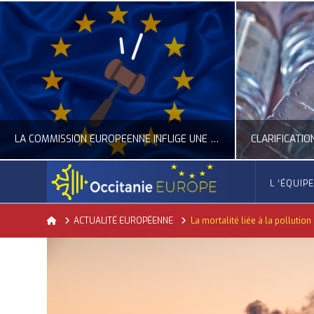
LA COMMISSION EUROPÉENNE INFLIGE UNE AMENDE RECORD À GOOGLE
L ‘ÉQUIP
OCCITANIE EUROPE
Home
ACTUALITÉ EUROPÉENNE
La mortalité liée à la pollution
ACTUALITÉ DE L'UNION EUROPÉENNE, ACTUALITÉ DE LA REPRÉSENTATION D’OCCITANIE EUROPE, NUMÉRIQUE- DIGITAL
ACTUALITÉ DE L'UNION EUROPÉENNE, ACT
JUILLET 24, 2026