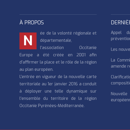
À PROPOS
DERNIÈ
Appel d
ée de la volonté régionale et
N
préventio
départementale,
l’association Occitanie
Les nouvea
Europe a été créée en 2001 afin
La Commi
d’affirmer la place et le rôle de la région
amende re
au plan européen.
L’entrée en vigueur de la nouvelle carte
Clarifi
compositi
territoriale au 1er janvier 2016 a conduit
à déployer une telle dynamique sur
Nouvell
l’ensemble du territoire de la région
européenn
Occitanie Pyrénées-Méditerranée.