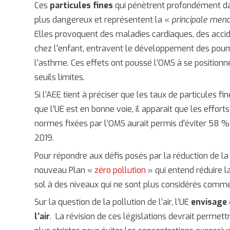
Ces
particules fines
qui pénètrent profondément dan
plus dangereux et représentent la «
principale men
Elles provoquent des maladies cardiaques, des acci
chez l'enfant, entravent le développement des poum
l’asthme. Ces effets ont poussé l’OMS à se positionne
seuils limites.
Si l’AEE tient à préciser que les taux de particules 
que l’UE est en bonne voie, il apparait que les effort
normes fixées par l’OMS aurait permis d’éviter 58 % d
2019.
Pour répondre aux défis posés par la réduction de la 
nouveau Plan «
zéro pollution
» qui entend réduire la
sol à des niveaux qui ne sont plus considérés comm
Sur la question de la pollution de l’air, l’UE
envisage 
l’air
. La révision de ces législations devrait permet