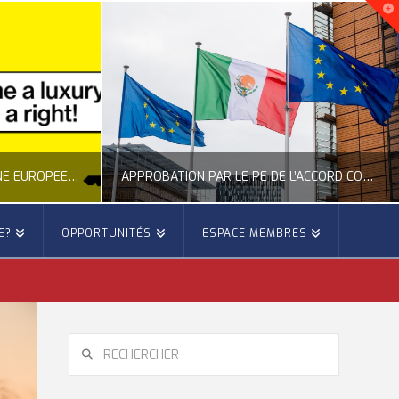
NOUVELLE INITIATIVE CITOYENNE EUROPÉENNE SUR LE LOGEMENT
APPROBATION PAR LE PE DE L’ACCORD COMMERCIAL ENTRE L’UE ET LE MEXIQUE
E?
OPPORTUNITÉS
ESPACE MEMBRES
E
OCCITANIE EUROPE
E, CITOYENNETÉ, LOGEMENT
ACTION EXTÉRIEURE, ACTUALITÉ DE L'UNION EUROPÉENNE
6
JUILLET 22, 2026
RECHERCHER