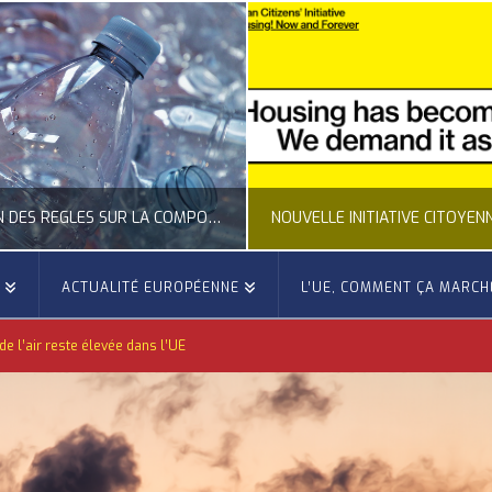
CLARIFICATION DES RÈGLES SUR LA COMPOSITION DES BOUTEILLES PLASTIQUES
E
ACTUALITÉ EUROPÉENNE
L’UE, COMMENT ÇA MARCH
OCCITANIE EUROPE
OCCITANIE EUROP
 de l’air reste élevée dans l’UE
UALITÉ DE LA REPRÉSENTATION D’OCCITANIE EUROPE, ECONOMIE CIRCULAIRE, ÉNERGIE - ENVIRONNEMENT - CLIMAT
ACTUALITÉ DE L'UNION EUROPÉENNE, ACTUALITÉ DE LA REPRÉSENTATION D’OCCITANIE EUROP
JUILLET 24, 2026
JUILLET 24, 202