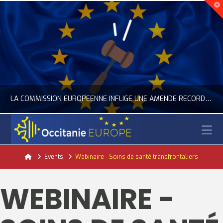
LA COMMISSION EUROPÉENNE INFLIGE UNE AMENDE RECORD À GOOGLE
N
OCCITANIE EUROPE
Home
Events
Webinaire - Soins de santé transfrontaliers
ACTUALITÉ DE L'UNION EUROPÉENNE, ACTUALITÉ DE LA REPRÉSENTATION D’OCCITANIE EUROPE, NUMÉRIQUE- DIGITAL
WEBINAIRE -
JUILLET 24, 2026