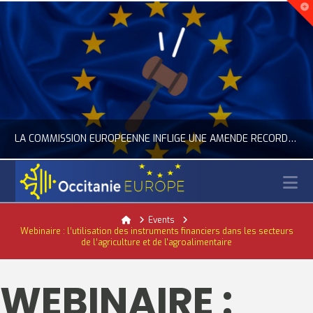
LA COMMISSION EUROPÉENNE INFLIGE UNE AMENDE RECORD À GOOGLE
N
OCCITANIE EUROPE
Home
Events
Webinaire : l’utilisation des instruments financiers dans les secteurs
ACTUALITÉ DE L'UNION EUROPÉENNE, ACTUALITÉ DE LA REPRÉSENTATION D’OCCITANIE EUROPE, NUMÉRIQUE- DIGITAL
de l’agriculture et de l'agroalimentaire
JUILLET 24, 2026
WEBINAIRE :