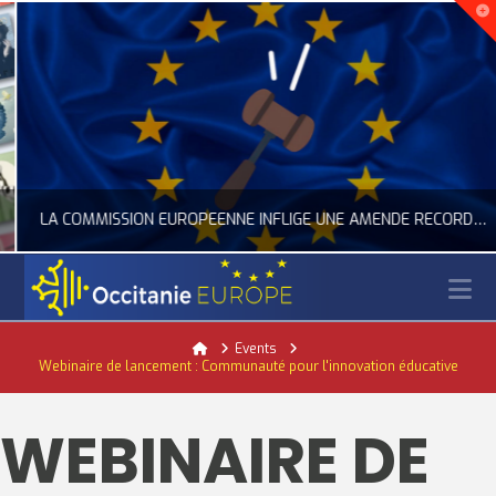
LA COMMISSION EUROPÉENNE INFLIGE UNE AMENDE RECORD À GOOGLE
N
OCCITANIE EUROPE
Home
Events
Webinaire de lancement : Communauté pour l'innovation éducative
ACTUALITÉ DE L'UNION EUROPÉENNE, ACTUALITÉ DE LA REPRÉSENTATION D’OCCITANIE EUROPE, NUMÉRIQUE- DIGITAL
JUILLET 24, 2026
WEBINAIRE DE