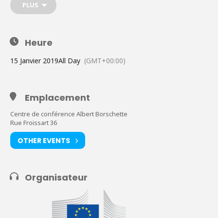
PLUS
ces nouvelles conclusions seront présentées et discutées. Le
but de l'atelier est d'obtenir la rétroaction finale des
intervenants pour aider à la réalisation de l'évaluation.
Heure
15 Janvier 2019
All Day
(GMT+00:00)
Emplacement
Centre de conférence Albert Borschette
Rue Froissart 36
OTHER EVENTS
Organisateur