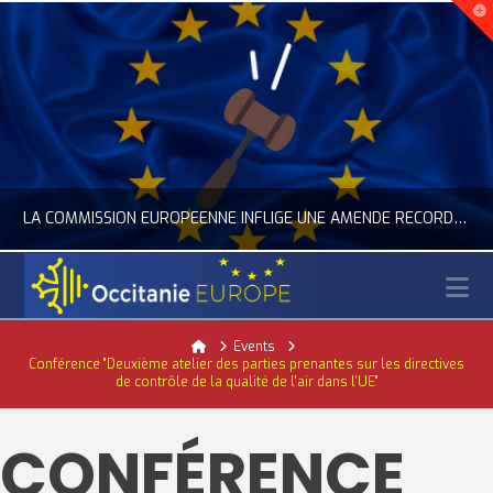
LA COMMISSION EUROPÉENNE INFLIGE UNE AMENDE RECORD À GOOGLE
N
OCCITANIE EUROPE
Home
Events
Conférence "Deuxième atelier des parties prenantes sur les directives
ACTUALITÉ DE L'UNION EUROPÉENNE, ACTUALITÉ DE LA REPRÉSENTATION D’OCCITANIE EUROPE, NUMÉRIQUE- DIGITAL
de contrôle de la qualité de l'air dans l'UE"
JUILLET 24, 2026
CONFÉRENCE