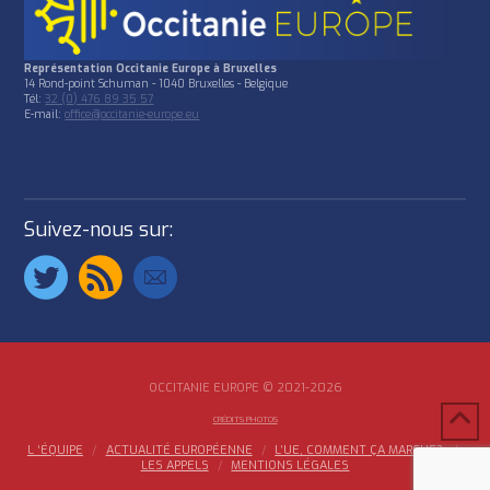
Représentation Occitanie Europe à Bruxelles
14 Rond-point Schuman - 1040 Bruxelles - Belgique
Tél:
32 (0) 476 89 35 57
E-mail:
office@occitanie-europe.eu
Suivez-nous sur:
OCCITANIE EUROPE © 2021-2026
CRÉDITS PHOTOS
L ‘ÉQUIPE
ACTUALITÉ EUROPÉENNE
L’UE, COMMENT ÇA MARCHE?
LES APPELS
MENTIONS LÉGALES