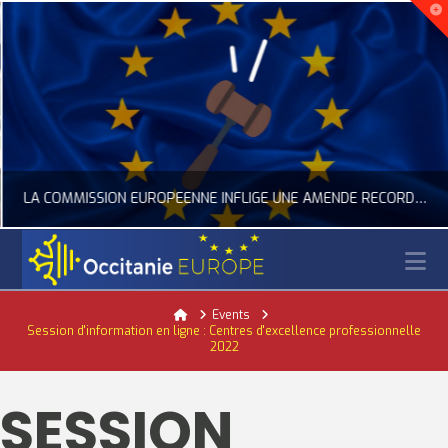
LA COMMISSION EUROPÉENNE INFLIGE UNE AMENDE RECORD À GOOGLE
N
OCCITANIE EUROPE
Home
Events
Session d'information en ligne : Centres d'excellence professionnelle
ACTUALITÉ DE L'UNION EUROPÉENNE, ACTUALITÉ DE LA REPRÉSENTATION D’OCCITANIE EUROPE, NUMÉRIQUE- DIGITAL
2022
JUILLET 24, 2026
SESSION