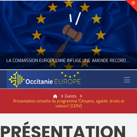
LA COMMISSION EUROPÉENNE INFLIGE UNE AMENDE RECORD À GOOGLE
N
OCCITANIE EUROPE
Home
Events
Présentation virtuelle du programme "Citoyens, égalité, droits et
ACTUALITÉ DE L'UNION EUROPÉENNE, ACTUALITÉ DE LA REPRÉSENTATION D’OCCITANIE EUROPE, NUMÉRIQUE- DIGITAL
valeurs" (CERV)
JUILLET 24, 2026
PRÉSENTATION