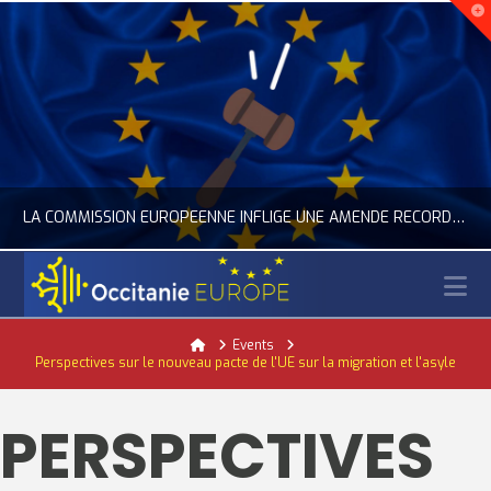
LA COMMISSION EUROPÉENNE INFLIGE UNE AMENDE RECORD À GOOGLE
N
OCCITANIE EUROPE
Home
Events
Perspectives sur le nouveau pacte de l'UE sur la migration et l'asyle
ACTUALITÉ DE L'UNION EUROPÉENNE, ACTUALITÉ DE LA REPRÉSENTATION D’OCCITANIE EUROPE, NUMÉRIQUE- DIGITAL
JUILLET 24, 2026
PERSPECTIVES