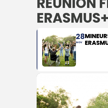
RÉUNION F
ERASMUS+
28
MINEUR
ERASMU
NOV