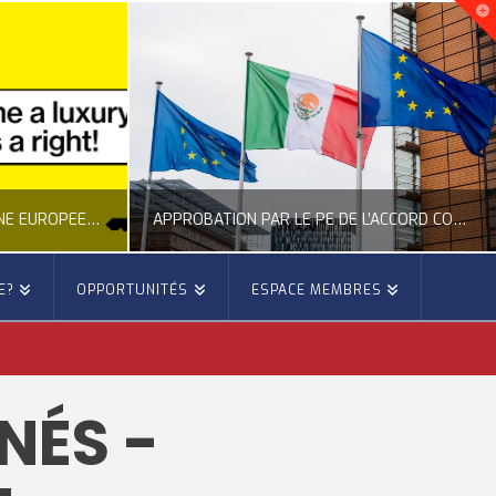
NOUVELLE INITIATIVE CITOYENNE EUROPÉENNE SUR LE LOGEMENT
APPROBATION PAR LE PE DE L’ACCORD COMMERCIAL ENTRE L’UE ET LE MEXIQUE
E?
OPPORTUNITÉS
ESPACE MEMBRES
E
OCCITANIE EUROPE
E, CITOYENNETÉ, LOGEMENT
ACTION EXTÉRIEURE, ACTUALITÉ DE L'UNION EUROPÉENNE
NÉS -
6
JUILLET 22, 2026