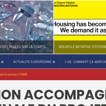
CLARIFICATION DES RÈGLES SUR LA COMPOSITION DES BOUTEILLES PLASTIQUES
E
ACTUALITÉ EUROPÉENNE
L’UE, COMMENT ÇA MARCH
OCCITANIE EUROPE
OCCITANIE EUROP
rojet Erasmus+ FORM
UALITÉ DE LA REPRÉSENTATION D’OCCITANIE EUROPE, ECONOMIE CIRCULAIRE, ÉNERGIE - ENVIRONNEMENT - CLIMAT
ACTUALITÉ DE L'UNION EUROPÉENNE, ACTUALITÉ DE LA REPRÉSENTATION D’OCCITANIE EUROP
NON ACCOMPAG
JUILLET 24, 2026
JUILLET 24, 202