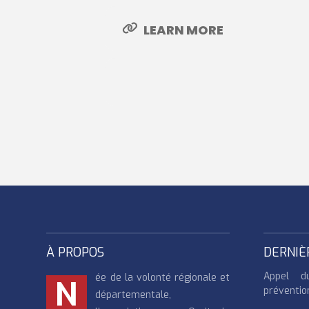
LEARN MORE
À PROPOS
DERNIÈ
Appel d
ée de la volonté régionale et
N
préventio
départementale,