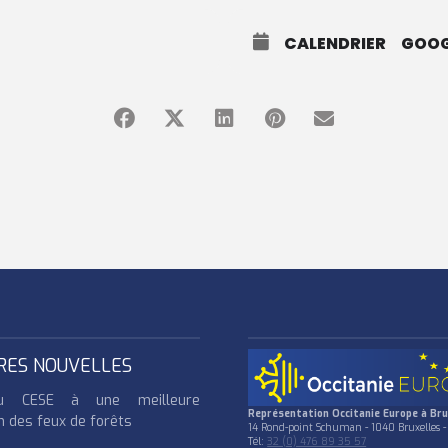
CALENDRIER
GOOG
RES NOUVELLES
u CESE à une meilleure
Représentation Occitanie Europe à Bru
n des feux de forêts
14 Rond-point Schuman - 1040 Bruxelles -
Tél:
32 (0) 476 89 35 57