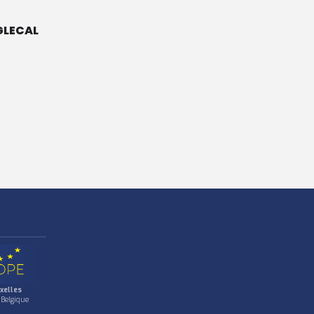
LECAL
xelles
 Belgique