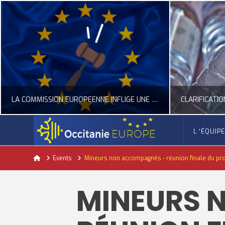
LA COMMISSION EUROPÉENNE INFLIGE UNE AMENDE RECORD À GOOGLE
L ‘ÉQUIP
OCCITANIE EUROPE
Home
Events
Mineurs non accompagnés - réunion finale du p
ACTUALITÉ DE L'UNION EUROPÉENNE, ACTUALITÉ DE LA REPRÉSENTATION D’OCCITANIE EUROPE, NUMÉRIQUE- DIGITAL
ACTUALITÉ DE L'UNION EUROPÉENNE, ACT
MINEURS 
JUILLET 24, 2026