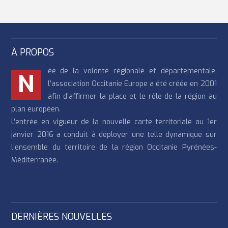
travailleurs du secteur de la musique ont été confrontés au
cours de la pandémie, ainsi que la manière dont l’innovation
numérique pourrait être utilisée après cette période pour
améliorer leurs conditions de travail.
À PROPOS
ée de la volonté régionale et départementale,
N
l’association Occitanie Europe a été créée en 2001
afin d’affirmer la place et le rôle de la région au
plan européen.
L’entrée en vigueur de la nouvelle carte territoriale au 1er
janvier 2016 a conduit à déployer une telle dynamique sur
l’ensemble du territoire de la région Occitanie Pyrénées-
Méditerranée.
DERNIÈRES NOUVELLES