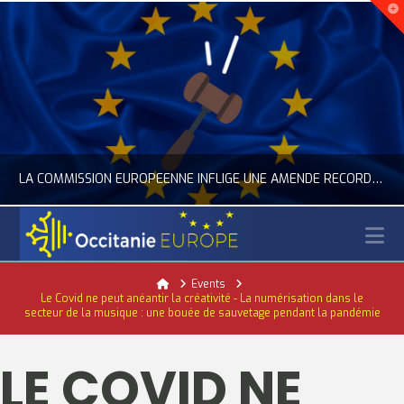
LA COMMISSION EUROPÉENNE INFLIGE UNE AMENDE RECORD À GOOGLE
N
OCCITANIE EUROPE
Home
Events
Le Covid ne peut anéantir la créativité - La numérisation dans le
ACTUALITÉ DE L'UNION EUROPÉENNE, ACTUALITÉ DE LA REPRÉSENTATION D’OCCITANIE EUROPE, NUMÉRIQUE- DIGITAL
secteur de la musique : une bouée de sauvetage pendant la pandémie
JUILLET 24, 2026
LE COVID NE