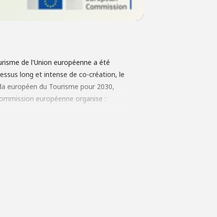
risme de l'Union européenne a été
essus long et intense de co-création, le
enda européen du Tourisme pour 2030,
 Commission européenne organise :
(Concilier transition numérique et
 dans l'Union européenne.