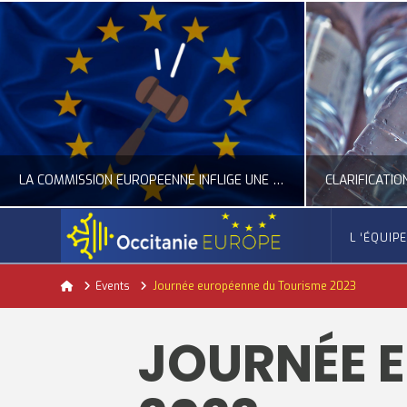
LA COMMISSION EUROPÉENNE INFLIGE UNE AMENDE RECORD À GOOGLE
L ‘ÉQUIP
OCCITANIE EUROPE
Home
Events
Journée européenne du Tourisme 2023
ACTUALITÉ DE L'UNION EUROPÉENNE, ACTUALITÉ DE LA REPRÉSENTATION D’OCCITANIE EUROPE, NUMÉRIQUE- DIGITAL
ACTUALITÉ DE L'UNION EUROPÉENNE, ACT
JOURNÉE 
JUILLET 24, 2026