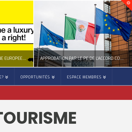
NOUVELLE INITIATIVE CITOYENNE EUROPÉENNE SUR LE LOGEMENT
APPROBATION PAR LE PE DE L’ACCORD COMMERCIAL ENTRE L’UE ET LE MEXIQUE
E?
OPPORTUNITÉS
ESPACE MEMBRES
E
OCCITANIE EUROPE
E, CITOYENNETÉ, LOGEMENT
ACTION EXTÉRIEURE, ACTUALITÉ DE L'UNION EUROPÉENNE
TOURISME
6
JUILLET 22, 2026