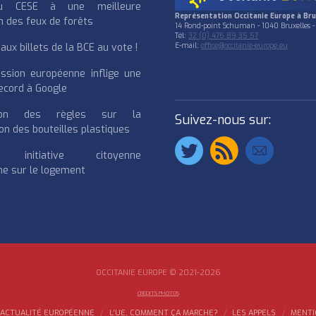
u CESE à une meilleure
Représentation Occitanie Europe à Bru
n des feux de forêts
14 Rond-point Schuman - 1040 Bruxelles -
Tél:
32 (0) 476 89 35 57
ux billets de la BCE au vote !
E-mail:
office@occitanie-europe.eu
ssion européenne inflige une
cord à Google
cation des règles sur la
Suivez-nous sur:
on des bouteilles plastiques
e initiative citoyenne
e sur le logement
OCCITANIE EUROPE © 2021-2026
CRÉDITS PHOTOS
ACTUALITÉ EUROPÉENNE
L’UE, COMMENT ÇA MARCHE?
LES APPELS
MENTI