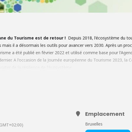
nne du Tourisme est de retour !
Depuis 2018, l'écosystème du tou
mais il a désormais les outils pour avancer vers 2030. Après un proc
ourisme a été publié en février 2022 et utilisé comme base pour l'Ag
dernier. A l'occasion de la Journée européenne du Tourisme 2023, la
cuter de la résilience de l'écosystème
férents aspects d'importance comme par exemple la "twin transition" 
tée en puissance de la main d'oeuvre dans l'écosystème du tourisme
ponible sur
cette page
.
Emplacement
Bruxelles
(GMT+02:00)