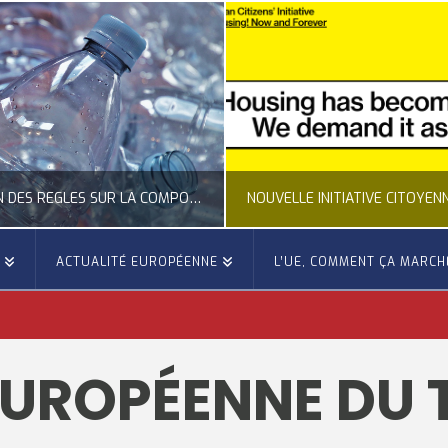
CLARIFICATION DES RÈGLES SUR LA COMPOSITION DES BOUTEILLES PLASTIQUES
E
ACTUALITÉ EUROPÉENNE
L’UE, COMMENT ÇA MARCH
OCCITANIE EUROPE
OCCITANIE EUROP
UALITÉ DE LA REPRÉSENTATION D’OCCITANIE EUROPE, ECONOMIE CIRCULAIRE, ÉNERGIE - ENVIRONNEMENT - CLIMAT
ACTUALITÉ DE L'UNION EUROPÉENNE, ACTUALITÉ DE LA REPRÉSENTATION D’OCCITANIE EUROP
EUROPÉENNE DU 
JUILLET 24, 2026
JUILLET 24, 202