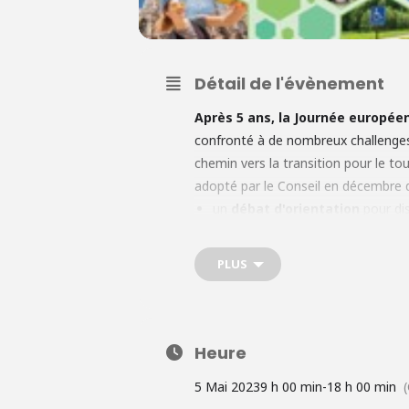
Détail de l'évènement
Après 5 ans, la Journée europée
confronté à de nombreux challenges 
chemin vers la transition pour le t
adopté par le Conseil en décembre 
un
débat d'orientation
pour dis
trois tables rondes
ciblant dif
transition écologique) et la mon
PLUS
Une diffusion en direct sera dis
Heure
5 Mai 2023
9 h 00 min
-
18 h 00 min