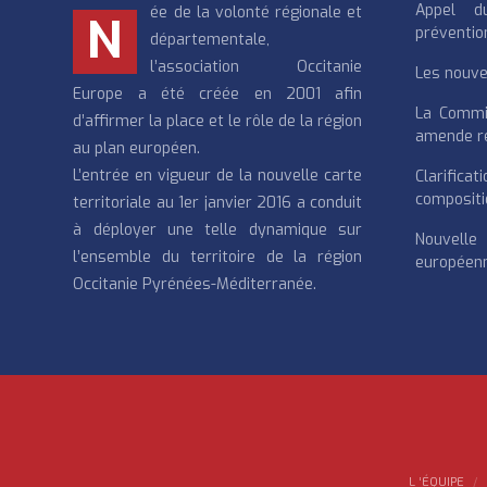
Appel d
ée de la volonté régionale et
N
préventio
départementale,
l’association Occitanie
Les nouvea
Europe a été créée en 2001 afin
La Commi
d’affirmer la place et le rôle de la région
amende re
au plan européen.
L’entrée en vigueur de la nouvelle carte
Clarifi
compositi
territoriale au 1er janvier 2016 a conduit
à déployer une telle dynamique sur
Nouvell
l’ensemble du territoire de la région
européenn
Occitanie Pyrénées-Méditerranée.
L ‘ÉQUIPE