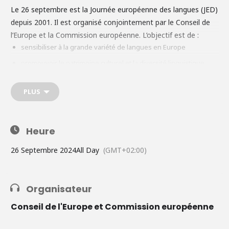
Le 26 septembre est la Journée européenne des langues (JED)
depuis 2001. Il est organisé conjointement par le Conseil de
l’Europe et la Commission européenne. L’objectif est de :
sensibiliser à la grande variété de langues en Europe
promouvoir le patrimoine culturel et la diversité linguistique
encourager les personnes de tous âges à apprendre les
langues
PLUS
promouvoir la traduction, l’interprétation et d’autres professions
liées à la langue.
Heure
Des mini-cours de langues multilingues, des quiz en ligne, des
26 Septembre 2024
All Day
(GMT+02:00)
ateliers de traduction, des foires linguistiques, des expositions
itinérantes de livres et bien d’autres événements seront
organisés dans toute l’UE. Restez à l’écoute pour plus
Organisateur
d’informations !
Conseil de l'Europe et Commission européenne