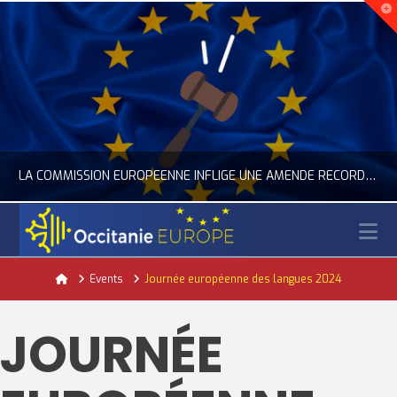
LA COMMISSION EUROPÉENNE INFLIGE UNE AMENDE RECORD À GOOGLE
N
OCCITANIE EUROPE
Home
Events
Journée européenne des langues 2024
ACTUALITÉ DE L'UNION EUROPÉENNE, ACTUALITÉ DE LA REPRÉSENTATION D’OCCITANIE EUROPE, NUMÉRIQUE- DIGITAL
JOURNÉE
JUILLET 24, 2026