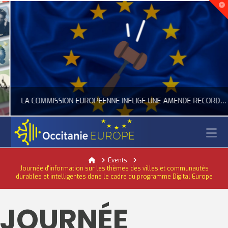
LA COMMISSION EUROPÉENNE INFLIGE UNE AMENDE RECORD À GOOGLE
N
OCCITANIE EUROPE
Home
Events
Journée d'information sur les thèmes des villes et communautés
ACTUALITÉ DE L'UNION EUROPÉENNE, ACTUALITÉ DE LA REPRÉSENTATION D’OCCITANIE EUROPE, NUMÉRIQUE- DIGITAL
durables et intelligentes dans le cadre du programme Digital Europe
JUILLET 24, 2026
JOURNÉE