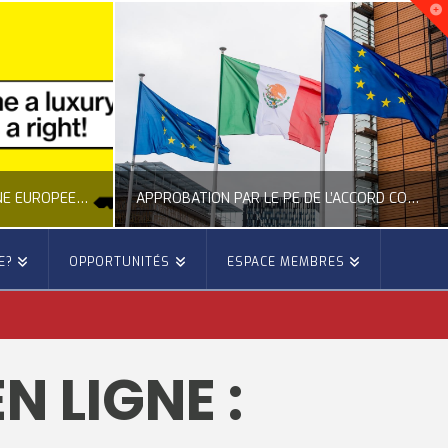
NOUVELLE INITIATIVE CITOYENNE EUROPÉENNE SUR LE LOGEMENT
APPROBATION PAR LE PE DE L’ACCORD COMMERCIAL ENTRE L’UE ET LE MEXIQUE
E?
OPPORTUNITÉS
ESPACE MEMBRES
E
OCCITANIE EUROPE
E, CITOYENNETÉ, LOGEMENT
ACTION EXTÉRIEURE, ACTUALITÉ DE L'UNION EUROPÉENNE
 LIGNE :
6
JUILLET 22, 2026