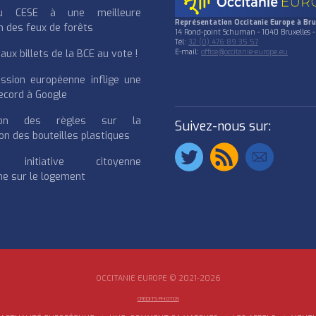
u CESE à une meilleure
Représentation Occitanie Europe à Bru
n des feux de forêts
14 Rond-point Schuman - 1040 Bruxelles -
Tél:
32 (0) 476 89 35 57
ux billets de la BCE au vote !
E-mail:
office@occitanie-europe.eu
ssion européenne inflige une
cord à Google
cation des règles sur la
Suivez-nous sur:
on des bouteilles plastiques
e initiative citoyenne
e sur le logement
OCCITANIE EUROPE © 2021-2026
CRÉDITS PHOTOS