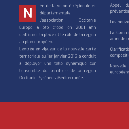
Appel d
ée de la volonté régionale et
N
préventio
départementale,
l’association Occitanie
Les nouvea
Europe a été créée en 2001 afin
La Commi
d’affirmer la place et le rôle de la région
amende re
au plan européen.
L’entrée en vigueur de la nouvelle carte
Clarifi
compositi
territoriale au 1er janvier 2016 a conduit
à déployer une telle dynamique sur
Nouvell
l’ensemble du territoire de la région
européenn
Occitanie Pyrénées-Méditerranée.