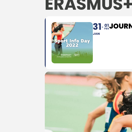
ERASMUS+
31
JOURN
01
FEV
JAN