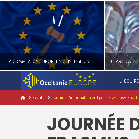
LA COMMISSION EUROPÉENNE INFLIGE UNE AMENDE RECORD À GOOGLE
L ‘ÉQUIP
OCCITANIE EUROPE
Home
Events
Journée d'information en ligne : Erasmus+ Sport
ACTUALITÉ DE L'UNION EUROPÉENNE, ACTUALITÉ DE LA REPRÉSENTATION D’OCCITANIE EUROPE, NUMÉRIQUE- DIGITAL
ACTUALITÉ DE L'UNION EUROPÉENNE, ACT
JOURNÉE D
JUILLET 24, 2026