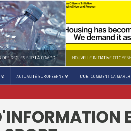
CLARIFICATION DES RÈGLES SUR LA COMPOSITION DES BOUTEILLES PLASTIQUES
E
ACTUALITÉ EUROPÉENNE
L’UE, COMMENT ÇA MARCH
OCCITANIE EUROPE
OCCITANIE EUROP
UALITÉ DE LA REPRÉSENTATION D’OCCITANIE EUROPE, ECONOMIE CIRCULAIRE, ÉNERGIE - ENVIRONNEMENT - CLIMAT
ACTUALITÉ DE L'UNION EUROPÉENNE, ACTUALITÉ DE LA REPRÉSENTATION D’OCCITANIE EUROP
'INFORMATION EN
JUILLET 24, 2026
JUILLET 24, 202