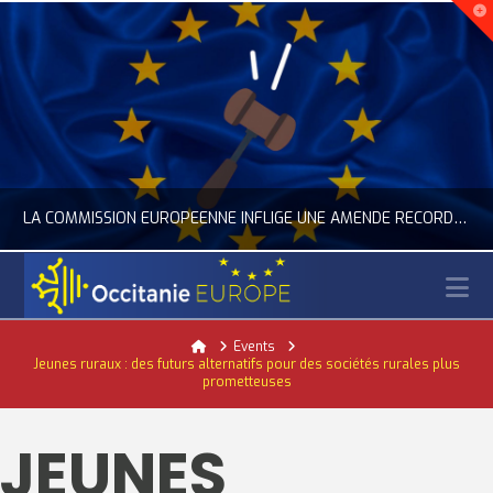
LA COMMISSION EUROPÉENNE INFLIGE UNE AMENDE RECORD À GOOGLE
N
OCCITANIE EUROPE
Home
Events
Jeunes ruraux : des futurs alternatifs pour des sociétés rurales plus
ACTUALITÉ DE L'UNION EUROPÉENNE, ACTUALITÉ DE LA REPRÉSENTATION D’OCCITANIE EUROPE, NUMÉRIQUE- DIGITAL
prometteuses
JUILLET 24, 2026
JEUNES