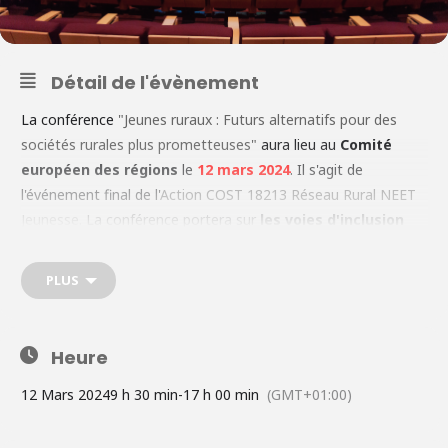
Détail de l'évènement
La conférence
"Jeunes ruraux : Futurs alternatifs pour des
sociétés rurales plus prometteuses"
aura lieu au
Comité
européen des régions
le
12 mars 2024
. Il s'agit de
l'événement final de l'
Action COST 18213 Réseau Rural NEET
Jeunesse.
La conférence portera sur
les voies d'inclusion
sociale et de participation sociale des jeunes ruraux
,
tout en améliorant leurs perspectives en matière d'éducation
PLUS
et d'emploi. La conférence comprendra également le
lancement officiel de l'
Observatoire européen de la
jeunesse rurale
, une association de recherche dédiée à faire
Heure
progresser les jeunes ruraux vers la connaissance et la
collaboration multi-acteurs. Un lien pour visionner l'événement
12 Mars 2024
9 h 30 min
-
17 h 00 min
(GMT+01:00)
sera disponible sur la
page de l'événement
.