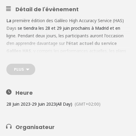
Détail de l'évènement
La
première édition des Galileo High Accuracy Service (HAS)
Days
se tiendra les 28 et 29 juin prochains à Madrid et en
ligne. Pendant deux jours, les participants auront l'occasion
d'en apprendre davantage sur
l'état actuel du service
Galileo HAS
, y compris les performances actuelles, les plans
d'évolution et les principales applications des utilisateurs, et
de se mettre en réseau. Il y aura également des
sessions
PLUS
d'utilisateurs dédiées
en parallèle où les participants
pourront effectuer des rotations, y compris des
démonstrations en direct permettant aux participants
Heure
d'expérimenter les capacités de Galileo HAS.
28 Juin 2023
-
29 Juin 2023
(All Day)
(GMT+02:00)
Organisateur