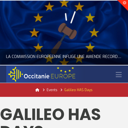
LA COMMISSION EUROPÉENNE INFLIGE UNE AMENDE RECORD À GOOGLE
N
OCCITANIE EUROPE
Home
Events
Galileo HAS Days
ACTUALITÉ DE L'UNION EUROPÉENNE, ACTUALITÉ DE LA REPRÉSENTATION D’OCCITANIE EUROPE, NUMÉRIQUE- DIGITAL
GALILEO HAS
JUILLET 24, 2026