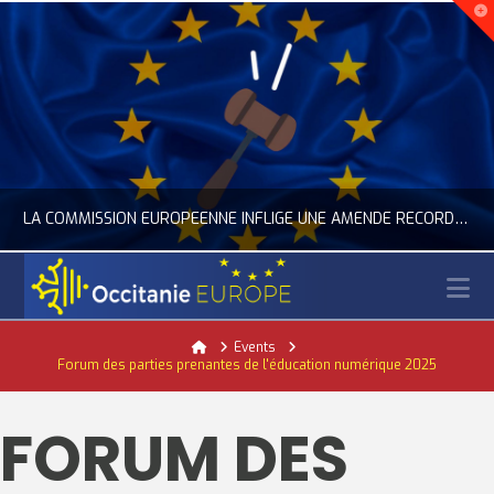
LA COMMISSION EUROPÉENNE INFLIGE UNE AMENDE RECORD À GOOGLE
N
OCCITANIE EUROPE
Home
Events
Forum des parties prenantes de l'éducation numérique 2025
ACTUALITÉ DE L'UNION EUROPÉENNE, ACTUALITÉ DE LA REPRÉSENTATION D’OCCITANIE EUROPE, NUMÉRIQUE- DIGITAL
JUILLET 24, 2026
FORUM DES