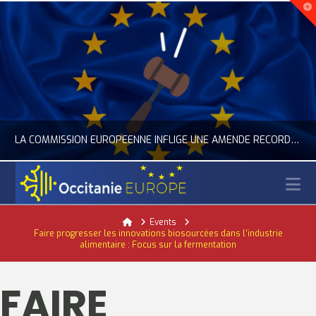
LA COMMISSION EUROPÉENNE INFLIGE UNE AMENDE RECORD À GOOGLE
N
OCCITANIE EUROPE
Home
Events
Faire progresser les innovations biosourcées dans l’industrie
ACTUALITÉ DE L'UNION EUROPÉENNE, ACTUALITÉ DE LA REPRÉSENTATION D’OCCITANIE EUROPE, NUMÉRIQUE- DIGITAL
alimentaire : Focus sur la fermentation
JUILLET 24, 2026
FAIRE