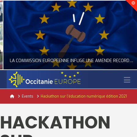
LA COMMISSION EUROPÉENNE INFLIGE UNE AMENDE RECORD À GOOGLE
N
OCCITANIE EUROPE
Home
Events
Hackathon sur l'éducation numérique édition 2021
ACTUALITÉ DE L'UNION EUROPÉENNE, ACTUALITÉ DE LA REPRÉSENTATION D’OCCITANIE EUROPE, NUMÉRIQUE- DIGITAL
HACKATHON
JUILLET 24, 2026