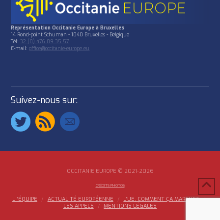
Représentation Occitanie Europe à Bruxelles
14 Rond-point Schuman - 1040 Bruxelles - Belgique
Tél:
32 (0) 476 89 35 57
E-mail:
office@occitanie-europe.eu
Suivez-nous sur:
OCCITANIE EUROPE © 2021-2026
CRÉDITS PHOTOS
L ‘ÉQUIPE
ACTUALITÉ EUROPÉENNE
L’UE, COMMENT ÇA MARCHE?
LES APPELS
MENTIONS LÉGALES