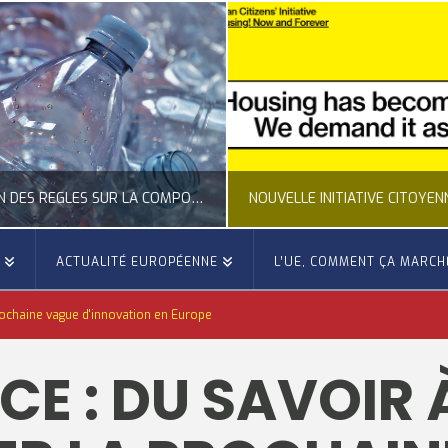
CLARIFICATION DES RÈGLES SUR LA COMPOSITION DES BOUTEILLES PLASTIQUES
E
ACTUALITÉ EUROPÉENNE
L’UE, COMMENT ÇA MARCH
OCCITANIE EUROPE
OCCITANIE EUROP
rochaine vague d'innovation en Europe
UALITÉ DE LA REPRÉSENTATION D’OCCITANIE EUROPE, ECONOMIE CIRCULAIRE, ÉNERGIE - ENVIRONNEMENT - CLIMAT
ACTUALITÉ DE L'UNION EUROPÉENNE, ACTUALITÉ DE LA REPRÉSENTATION D’OCCITANIE EUROP
E : DU SAVOIR 
JUILLET 24, 2026
JUILLET 24, 202