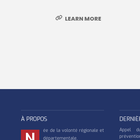
LEARN MORE
À PROPOS
DERNIÈ
Appel d
ée de la volonté régionale et
N
préventio
départementale,