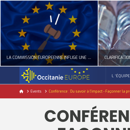
LA COMMISSION EUROPÉENNE INFLIGE UNE AMENDE RECORD À GOOGLE
L ‘ÉQUIP
OCCITANIE EUROPE
Home
Events
Conférence : Du savoir à l'impact - Façonner la p
ACTUALITÉ DE L'UNION EUROPÉENNE, ACTUALITÉ DE LA REPRÉSENTATION D’OCCITANIE EUROPE, NUMÉRIQUE- DIGITAL
ACTUALITÉ DE L'UNION EUROPÉENNE, ACT
CONFÉRENC
JUILLET 24, 2026