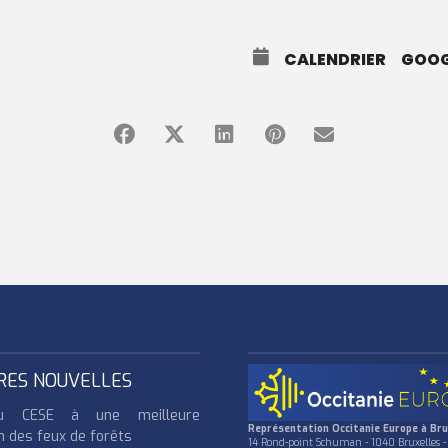
CALENDRIER
GOOG
RES NOUVELLES
u CESE à une meilleure
Représentation Occitanie Europe à Bru
n des feux de forêts
14 Rond-point Schuman - 1040 Bruxelles -