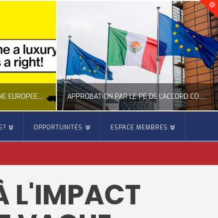
NOUVELLE INITIATIVE CITOYENNE EUROPÉENNE SUR LE LOGEMENT
APPROBATION PAR LE PE DE L’ACCORD COMMERCIAL ENTRE L’UE ET LE MEXIQUE
E?
OPPORTUNITÉS
ESPACE MEMBRES
E
OCCITANIE EUROPE
E, CITOYENNETÉ, LOGEMENT
ACTION EXTÉRIEURE, ACTUALITÉ DE L'UNION EUROPÉENNE
À L'IMPACT
6
JUILLET 22, 2026