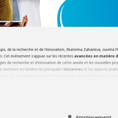
ps, de la recherche et de l'innovation, Ekaterina Zaharieva, ouvrira l
. Cet événement s'appuie sur les récentes
avancées en matière d
égies de recherche et d'innovation de cette année et les nouvelles pr
s mettront en lumière les principales
initiatives
et les aspects prati
sance, de la stratégie pour les infrastructures de recherche et de te
he
(ERA) 2025-2027. Cet événement offre une occasion unique aux ac
de s'informer sur les dernières évolutions politiques et les initiative
nités, des meilleures pratiques et des possibilités de renforcer la col
Emplacement