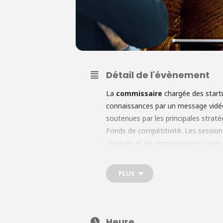
Détail de l'évènement
La
commissaire
chargée des startu
connaissances par un message vidéo
soutenues par les principales strat
Fonds de compétitivité. Les session
startups et les entreprises en crois
l'Espace européen de la recherc
et de l'innovation de se rencontrer, 
PLUS
et de discuter des défis, des opportu
Heure