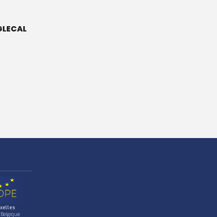
LECAL
xelles
 Belgique