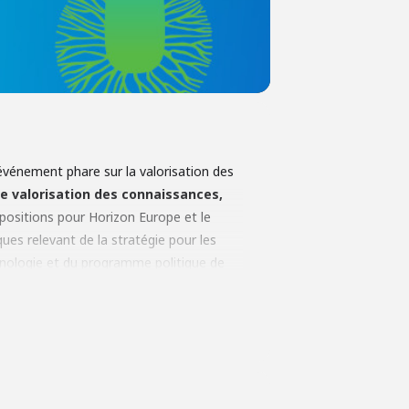
'événement phare sur la valorisation des
e valorisation des connaissances,
opositions pour Horizon Europe et le
ques relevant de la stratégie pour les
chnologie et du programme politique de
teurs de l'écosystème de la recherche
s de soutien, d'échanger des points de vue
laboration.