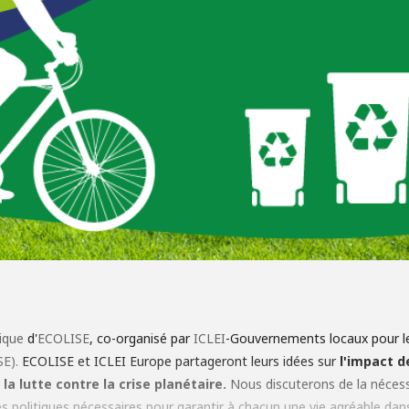
ique
d'
ECOLISE
, co-organisé par
ICLEI
-Gouvernements locaux pour l
E).
ECOLISE et ICLEI Europe partageront leurs idées sur
l'impact d
 lutte contre la crise planétaire.
Nous discuterons de la nécess
s politiques nécessaires pour garantir à chacun une vie agréable dans 