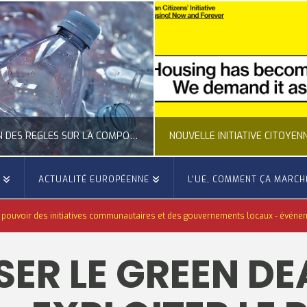
CLARIFICATION DES RÈGLES SUR LA COMPOSITION DES BOUTEILLES PLASTIQUES
E
ACTUALITÉ EUROPÉENNE
L’UE, COMMENT ÇA MARCH
OCCITANIE EUROPE
OCCITANIE EUROP
e pouvoir des initiatives communautaires et des gouvernements locaux - événeme
UALITÉ DE LA REPRÉSENTATION D’OCCITANIE EUROPE, ECONOMIE CIRCULAIRE, ÉNERGIE - ENVIRONNEMENT - CLIMAT
ACTUALITÉ DE L'UNION EUROPÉENNE, ACTUALITÉ DE LA REPRÉSENTATION D’OCCITANIE EUROP
ER LE GREEN DE
JUILLET 24, 2026
JUILLET 24, 202