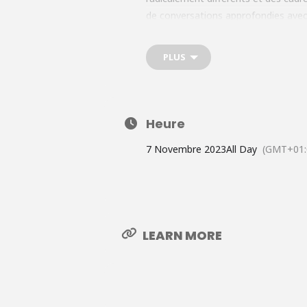
de conversations approfondies avec 
préalable à l'exploitation du po
peuvent conduire à de nouveaux con
PLUS
demanderons ce qu'il faut à chacun
européen fort et amélioré là où nous
collectivement en faveur de la durabi
Heure
7 Novembre 2023
All Day
(GMT+01:
LEARN MORE