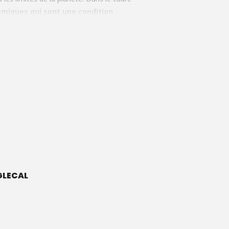
miques qui sont une condition
ttant des accords verts locaux qui
x et la nature. Ensemble, nous nous
ues - pour localiser un Green Deal
onnant à chacun la possibilité d'agir
LECAL