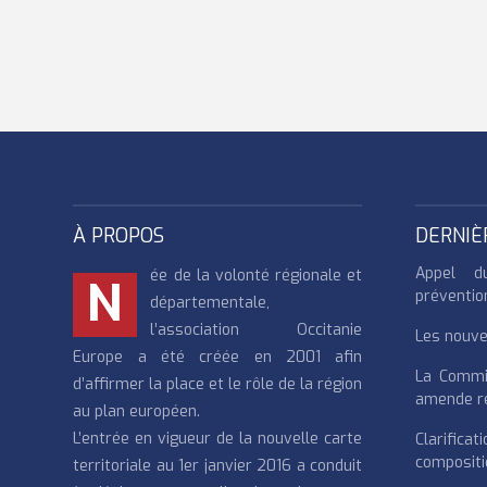
À PROPOS
DERNIÈ
Appel d
ée de la volonté régionale et
N
préventio
départementale,
l’association Occitanie
Les nouvea
Europe a été créée en 2001 afin
La Commi
d’affirmer la place et le rôle de la région
amende re
au plan européen.
L’entrée en vigueur de la nouvelle carte
Clarifi
compositi
territoriale au 1er janvier 2016 a conduit