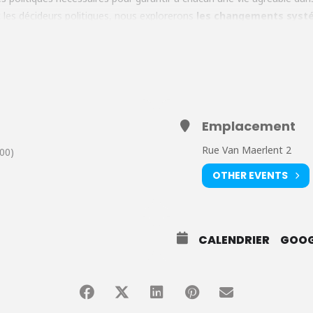
les décideurs politiques, nous explorerons
les changements systé
uvoir de l'action collective et des gouvernements locaux
, perme
trats socio-écologiques entre les citoyens, les gouvernements locau
 - citoyens, communautés, gouvernements locaux et décideurs politiq
 vivons, en offrant un large choix de modes de vie alternatifs et en d
lité.
Emplacement
Rue Van Maerlent 2
00)
OTHER EVENTS
CALENDRIER
GOOG