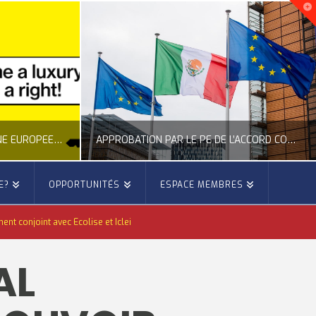
NOUVELLE INITIATIVE CITOYENNE EUROPÉENNE SUR LE LOGEMENT
APPROBATION PAR LE PE DE L’ACCORD COMMERCIAL ENTRE L’UE ET LE MEXIQUE
E?
OPPORTUNITÉS
ESPACE MEMBRES
E
OCCITANIE EUROPE
nt conjoint avec Ecolise et Iclei
E, CITOYENNETÉ, LOGEMENT
ACTION EXTÉRIEURE, ACTUALITÉ DE L'UNION EUROPÉENNE
AL
6
JUILLET 22, 2026