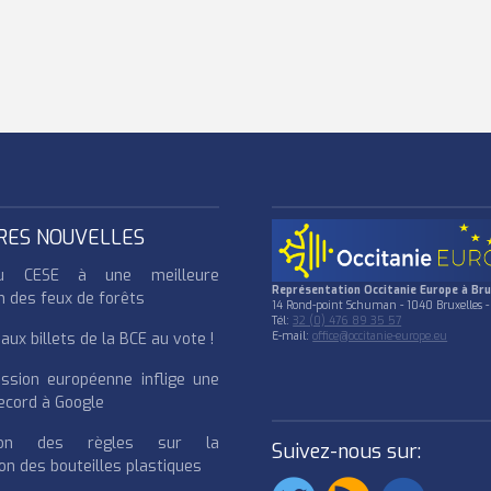
RES NOUVELLES
u CESE à une meilleure
Représentation Occitanie Europe à Bru
n des feux de forêts
14 Rond-point Schuman - 1040 Bruxelles -
Tél:
32 (0) 476 89 35 57
ux billets de la BCE au vote !
E-mail:
office@occitanie-europe.eu
ssion européenne inflige une
cord à Google
cation des règles sur la
Suivez-nous sur:
on des bouteilles plastiques