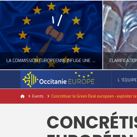
LA COMMISSION EUROPÉENNE INFLIGE UNE AMENDE RECORD À GOOGLE
L ‘ÉQUIP
OCCITANIE EUROPE
Home
Events
Concrétiser le Green Deal européen - exploiter l
ACTUALITÉ DE L'UNION EUROPÉENNE, ACTUALITÉ DE LA REPRÉSENTATION D’OCCITANIE EUROPE, NUMÉRIQUE- DIGITAL
ACTUALITÉ DE L'UNION EUROPÉENNE, ACT
CONCRÉTIS
JUILLET 24, 2026