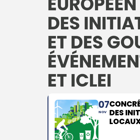
EUROPÉEN 
DES INITI
ET DES G
ÉVÉNEMEN
ET ICLEI
07
CONCRÉT
DES IN
NOV
LOCAUX 