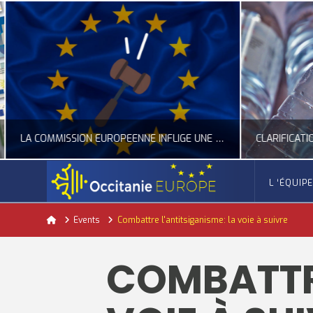
LA COMMISSION EUROPÉENNE INFLIGE UNE AMENDE RECORD À GOOGLE
L ‘ÉQUIP
OCCITANIE EUROPE
Home
Events
Combattre l'antitsiganisme: la voie à suivre
ACTUALITÉ DE L'UNION EUROPÉENNE, ACTUALITÉ DE LA REPRÉSENTATION D’OCCITANIE EUROPE, NUMÉRIQUE- DIGITAL
ACTUALITÉ DE L'UNION EUROPÉENNE, ACT
COMBATTRE
JUILLET 24, 2026