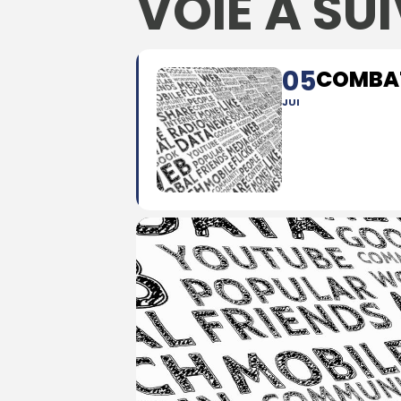
VOIE À SU
05
COMBAT
JUI