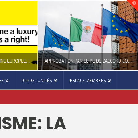
NOUVELLE INITIATIVE CITOYENNE EUROPÉENNE SUR LE LOGEMENT
APPROBATION PAR LE PE DE L’ACCORD COMMERCIAL ENTRE L’UE ET LE MEXIQUE
E?
OPPORTUNITÉS
ESPACE MEMBRES
E
OCCITANIE EUROPE
E, CITOYENNETÉ, LOGEMENT
ACTION EXTÉRIEURE, ACTUALITÉ DE L'UNION EUROPÉENNE
SME: LA
6
JUILLET 22, 2026