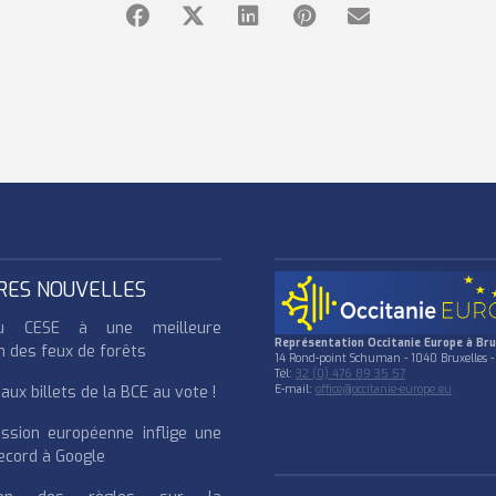
RES NOUVELLES
u CESE à une meilleure
Représentation Occitanie Europe à Bru
n des feux de forêts
14 Rond-point Schuman - 1040 Bruxelles -
Tél:
32 (0) 476 89 35 57
ux billets de la BCE au vote !
E-mail:
office@occitanie-europe.eu
ssion européenne inflige une
cord à Google