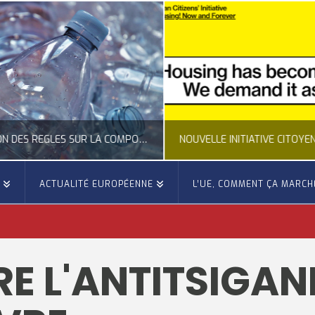
CLARIFICATION DES RÈGLES SUR LA COMPOSITION DES BOUTEILLES PLASTIQUES
E
ACTUALITÉ EUROPÉENNE
L’UE, COMMENT ÇA MARCH
OCCITANIE EUROPE
OCCITANIE EUROP
UALITÉ DE LA REPRÉSENTATION D’OCCITANIE EUROPE, ECONOMIE CIRCULAIRE, ÉNERGIE - ENVIRONNEMENT - CLIMAT
ACTUALITÉ DE L'UNION EUROPÉENNE, ACTUALITÉ DE LA REPRÉSENTATION D’OCCITANIE EUROP
 L'ANTITSIGANI
JUILLET 24, 2026
JUILLET 24, 202