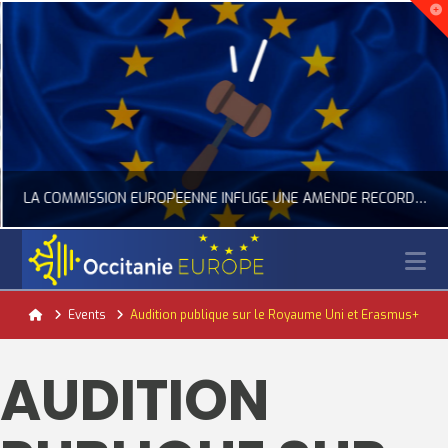
LA COMMISSION EUROPÉENNE INFLIGE UNE AMENDE RECORD À GOOGLE
N
OCCITANIE EUROPE
Home
Events
Audition publique sur le Royaume Uni et Erasmus+
ACTUALITÉ DE L'UNION EUROPÉENNE, ACTUALITÉ DE LA REPRÉSENTATION D’OCCITANIE EUROPE, NUMÉRIQUE- DIGITAL
AUDITION
JUILLET 24, 2026