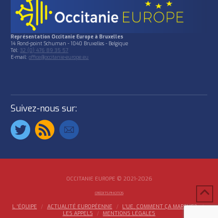
Représentation Occitanie Europe à Bruxelles
14 Rond-point Schuman - 1040 Bruxelles - Belgique
Tél:
32 (0) 476 89 35 57
E-mail:
office@occitanie-europe.eu
Suivez-nous sur:
OCCITANIE EUROPE © 2021-2026
CRÉDITS PHOTOS
L ‘ÉQUIPE
ACTUALITÉ EUROPÉENNE
L’UE, COMMENT ÇA MARCHE?
LES APPELS
MENTIONS LÉGALES