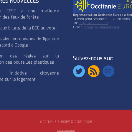
RES NOUVELLES
u CESE à une meilleure
Représentation Occitanie Europe à Bru
n des feux de forêts
14 Rond-point Schuman - 1040 Bruxelles -
Tél:
32 (0) 476 89 35 57
ux billets de la BCE au vote !
E-mail:
office@occitanie-europe.eu
ssion européenne inflige une
cord à Google
cation des règles sur la
Suivez-nous sur:
on des bouteilles plastiques
e initiative citoyenne
e sur le logement
OCCITANIE EUROPE © 2021-2026
CRÉDITS PHOTOS