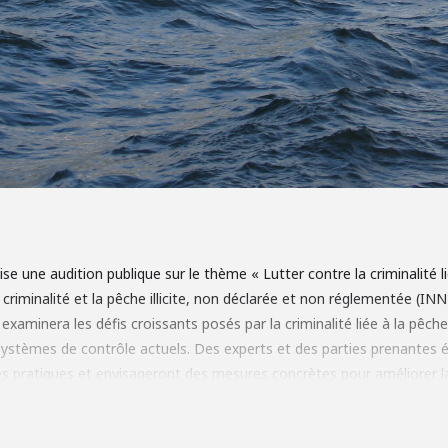
e une audition publique sur le thème « Lutter contre la criminalité l
 criminalité et la pêche illicite, non déclarée et non réglementée (INN)
examinera les défis croissants posés par la criminalité liée à la pêch
 systèmes de contrôle actuels. Des experts et des parties prenantes
es pratiques et envisageront des mesures concrètes pour améliorer la 
 et protéger les flottes respectueuses de la réglementation et les c