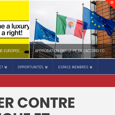
NOUVELLE INITIATIVE CITOYENNE EUROPÉENNE SUR LE LOGEMENT
APPROBATION PAR LE PE DE L’ACCORD COMMERCIAL ENTRE L’UE ET LE MEXIQUE
E?
OPPORTUNITÉS
ESPACE MEMBRES
E
OCCITANIE EUROPE
E, CITOYENNETÉ, LOGEMENT
ACTION EXTÉRIEURE, ACTUALITÉ DE L'UNION EUROPÉENNE
TER CONTRE
6
JUILLET 22, 2026