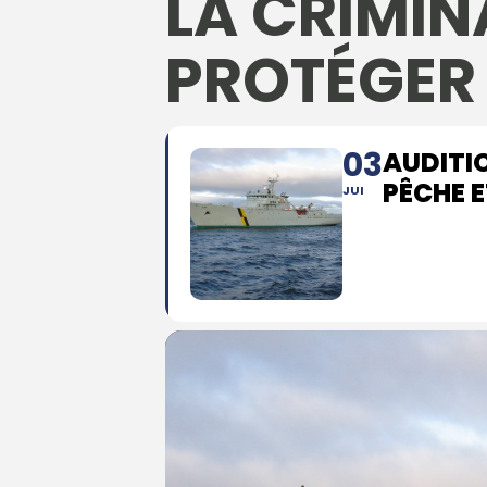
LA CRIMINA
PROTÉGER 
03
AUDITIO
PÊCHE E
JUI