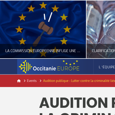
LA COMMISSION EUROPÉENNE INFLIGE UNE AMENDE RECORD À GOOGLE
L ‘ÉQUIP
OCCITANIE EUROPE
Home
Events
Audition publique - Lutter contre la criminalité li
ACTUALITÉ DE L'UNION EUROPÉENNE, ACTUALITÉ DE LA REPRÉSENTATION D’OCCITANIE EUROPE, NUMÉRIQUE- DIGITAL
ACTUALITÉ DE L'UNION EUROPÉENNE, ACT
AUDITION 
JUILLET 24, 2026