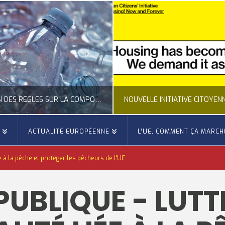
CLARIFICATION DES RÈGLES SUR LA COMPOSITION DES BOUTEILLES PLASTIQUES
E
ACTUALITÉ EUROPÉENNE
L’UE, COMMENT ÇA MARCH
OCCITANIE EUROPE
OCCITANIE EUROP
ée à la pêche et protéger les pêcheurs de l'UE
UALITÉ DE LA REPRÉSENTATION D’OCCITANIE EUROPE, ECONOMIE CIRCULAIRE, ÉNERGIE - ENVIRONNEMENT - CLIMAT
ACTUALITÉ DE L'UNION EUROPÉENNE, ACTUALITÉ DE LA REPRÉSENTATION D’OCCITANIE EUROP
PUBLIQUE - LUT
JUILLET 24, 2026
JUILLET 24, 202