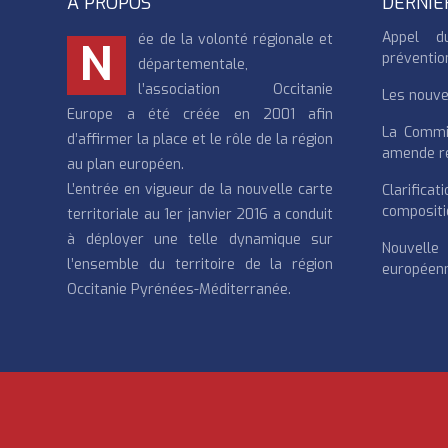
À PROPOS
DERNIÈ
Appel d
ée de la volonté régionale et
N
préventio
départementale,
l’association Occitanie
Les nouvea
Europe a été créée en 2001 afin
La Commi
d’affirmer la place et le rôle de la région
amende re
au plan européen.
L’entrée en vigueur de la nouvelle carte
Clarifi
compositi
territoriale au 1er janvier 2016 a conduit
à déployer une telle dynamique sur
Nouvell
l’ensemble du territoire de la région
européenn
Occitanie Pyrénées-Méditerranée.