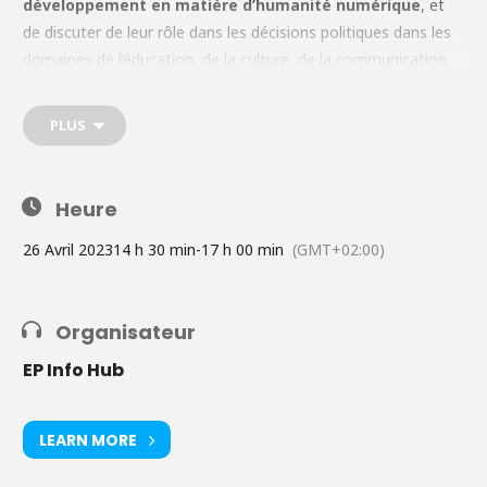
développement en matière d’humanité numérique
, et
de discuter de leur rôle dans les décisions politiques dans les
domaines de l’éducation, de la culture, de la communication
et de la sécurité. Retrouvez plus d’informations sur le
programme, les intervenants et les modalités d’inscription à
PLUS
l’atelier
ici
.
Heure
26 Avril 2023
14 h 30 min
-
17 h 00 min
(GMT+02:00)
Organisateur
EP Info Hub
LEARN MORE