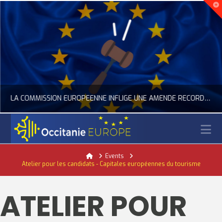
LA COMMISSION EUROPÉENNE INFLIGE UNE AMENDE RECORD À GOOGLE
N
OCCITANIE EUROPE
Home
Events
Atelier pour les candidats - Capitales européennes du tourisme
ACTUALITÉ DE L'UNION EUROPÉENNE, ACTUALITÉ DE LA REPRÉSENTATION D’OCCITANIE EUROPE, NUMÉRIQUE- DIGITAL
JUILLET 24, 2026
ATELIER POUR