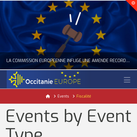
LA COMMISSION EUROPÉENNE INFLIGE UNE AMENDE RECORD À GOOGLE
N
OCCITANIE EUROPE
Home
Events
Fiscalité
ACTUALITÉ DE L'UNION EUROPÉENNE, ACTUALITÉ DE LA REPRÉSENTATION D’OCCITANIE EUROPE, NUMÉRIQUE- DIGITAL
Events by Event
JUILLET 24, 2026
Type