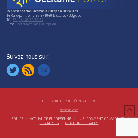
Représentation Occitanie Europe à Bruxelles
14 Rond-point Schuman - 1040 Bruxelles - Belgique
Tél:
32 (0) 476 89 35 57
E-mail:
office@occitanie-europe.eu
Suivez-nous sur:
OCCITANIE EUROPE © 2021-2026
CRÉDITS PHOTOS
L ‘ÉQUIPE
ACTUALITÉ EUROPÉENNE
L’UE, COMMENT ÇA MARCHE?
LES APPELS
MENTIONS LÉGALES