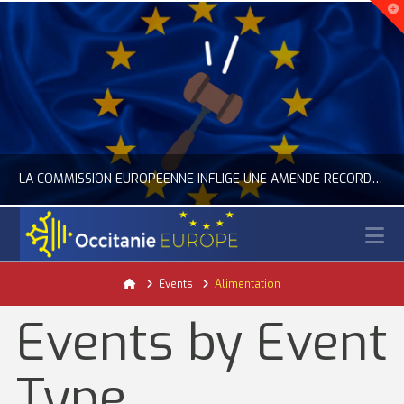
LA COMMISSION EUROPÉENNE INFLIGE UNE AMENDE RECORD À GOOGLE
N
OCCITANIE EUROPE
Home
Events
Alimentation
ACTUALITÉ DE L'UNION EUROPÉENNE, ACTUALITÉ DE LA REPRÉSENTATION D’OCCITANIE EUROPE, NUMÉRIQUE- DIGITAL
Events by Event
JUILLET 24, 2026
Type