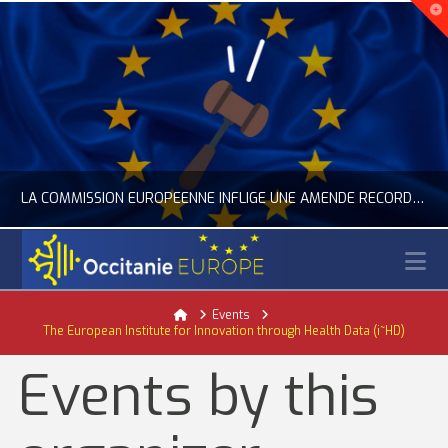
LA COMMISSION EUROPÉENNE INFLIGE UNE AMENDE RECORD À GOOGLE
N
OCCITANIE EUROPE
Home
Events
The European Institute for Innovation through Health Data (i~HD)
ACTUALITÉ DE L'UNION EUROPÉENNE, ACTUALITÉ DE LA REPRÉSENTATION D’OCCITANIE EUROPE, NUMÉRIQUE- DIGITAL
Events by this
JUILLET 24, 2026