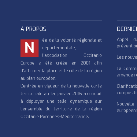
À PROPOS
DERNIÈ
Appel d
ée de la volonté régionale et
N
préventio
départementale,
l’association Occitanie
Les nouvea
Europe a été créée en 2001 afin
La Commi
d’affirmer la place et le rôle de la région
amende re
au plan européen.
L’entrée en vigueur de la nouvelle carte
Clarifi
compositi
territoriale au 1er janvier 2016 a conduit
à déployer une telle dynamique sur
Nouvell
l’ensemble du territoire de la région
européenn
Occitanie Pyrénées-Méditerranée.