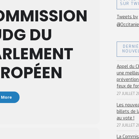
SUR TW
OMMISSION
Tweets by
@Occitani
UDG DU
ARLEMENT
DERNI
NOUVE
UROPÉEN
Appel du C
une meille
prévention
feux de fo
27 JUILLET 
 More
Les nouve
billets de 
au vote !
27 JUILLET 
La Commis