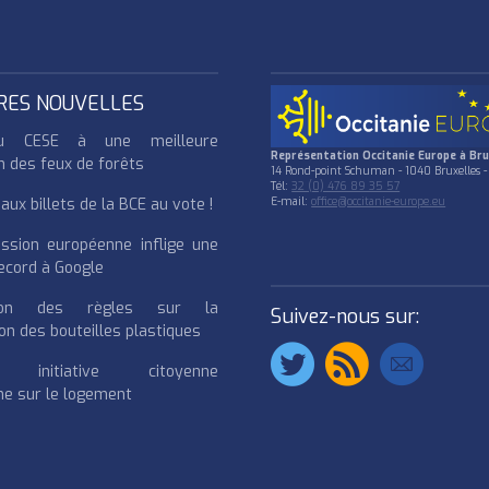
RES NOUVELLES
u CESE à une meilleure
Représentation Occitanie Europe à Bru
n des feux de forêts
14 Rond-point Schuman - 1040 Bruxelles -
Tél:
32 (0) 476 89 35 57
ux billets de la BCE au vote !
E-mail:
office@occitanie-europe.eu
ssion européenne inflige une
cord à Google
cation des règles sur la
Suivez-nous sur:
on des bouteilles plastiques
e initiative citoyenne
e sur le logement