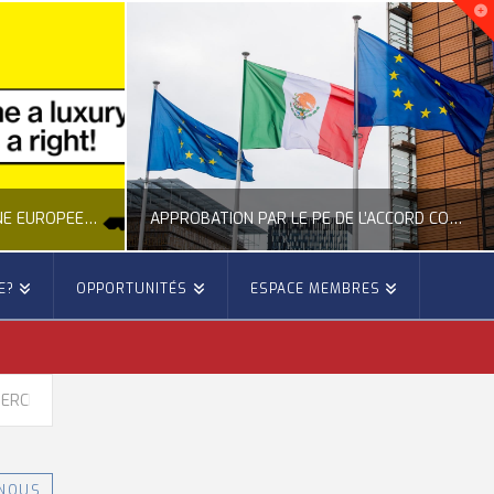
NOUVELLE INITIATIVE CITOYENNE EUROPÉENNE SUR LE LOGEMENT
APPROBATION PAR LE PE DE L’ACCORD COMMERCIAL ENTRE L’UE ET LE MEXIQUE
E?
OPPORTUNITÉS
ESPACE MEMBRES
E
OCCITANIE EUROPE
E, CITOYENNETÉ, LOGEMENT
ACTION EXTÉRIEURE, ACTUALITÉ DE L'UNION EUROPÉENNE
ER
6
JUILLET 22, 2026
-NOUS