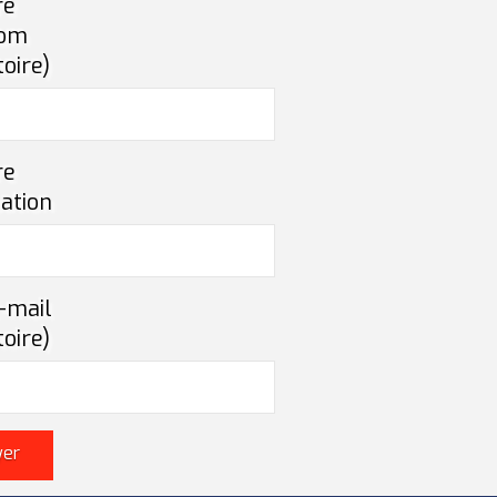
re
nom
toire)
re
ation
-mail
toire)