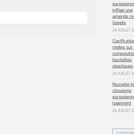
européenn
inflige une
amende re
Google
24 JUILLET 
Clarificati
règles sur 
compositio
bouteilles
plastiques
24 JUILLET 
Nouvelle in
citoyenne
européenne
logement
24 JUILLET 
EVÈNEM