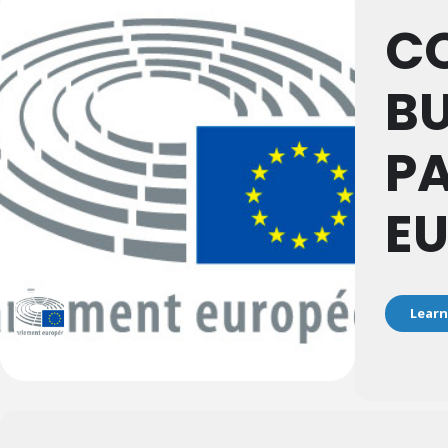
C
B
P
E
Learn