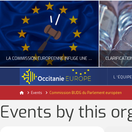
LA COMMISSION EUROPÉENNE INFLIGE UNE AMENDE RECORD À GOOGLE
L ‘ÉQUIP
OCCITANIE EUROPE
Home
Events
Commission BUDG du Parlement européen
ACTUALITÉ DE L'UNION EUROPÉENNE, ACTUALITÉ DE LA REPRÉSENTATION D’OCCITANIE EUROPE, NUMÉRIQUE- DIGITAL
ACTUALITÉ DE L'UNION EUROPÉENNE, ACT
Events by this or
JUILLET 24, 2026