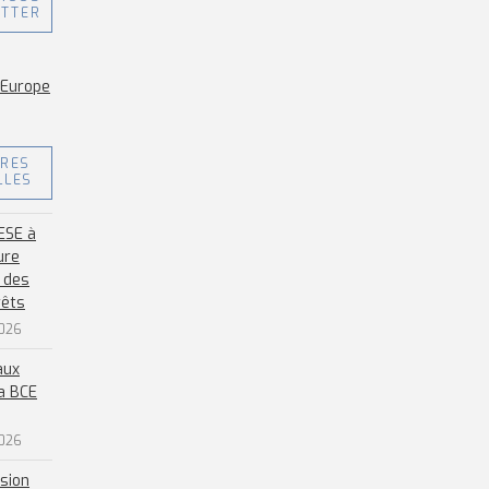
ITTER
eEurope
ÈRES
LLES
ESE à
ure
 des
rêts
2026
aux
la BCE
2026
sion