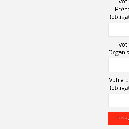
Vot
Pré
(obliga
Vot
Organis
Votre E
(obliga