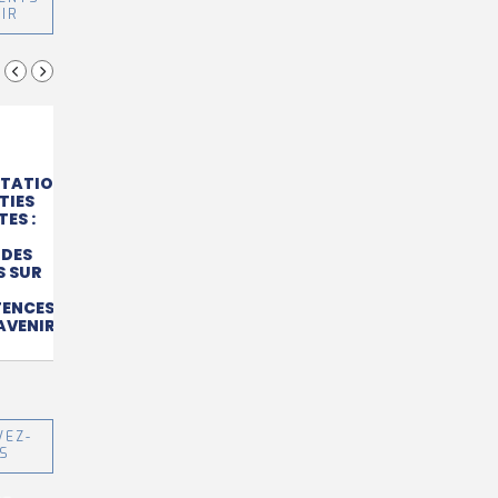
NIR
TATION
TIES
ES :
 DES
S SUR
ENCES
AVENIR
VEZ-
S