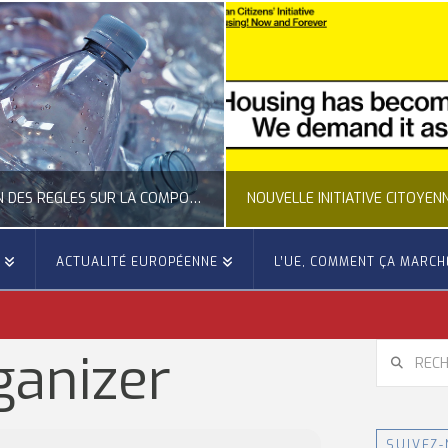
CLARIFICATION DES RÈGLES SUR LA COMPOSITION DES BOUTEILLES PLASTIQUES
E
ACTUALITÉ EUROPÉENNE
L’UE, COMMENT ÇA MARCH
OCCITANIE EUROPE
OCCITANIE EUROP
UALITÉ DE LA REPRÉSENTATION D’OCCITANIE EUROPE, ECONOMIE CIRCULAIRE, ÉNERGIE - ENVIRONNEMENT - CLIMAT
ACTUALITÉ DE L'UNION EUROPÉENNE, ACTUALITÉ DE LA REPRÉSENTATION D’OCCITANIE EUROP
RECHERCH
ganizer
JUILLET 24, 2026
JUILLET 24, 202
SUIVEZ