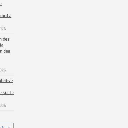
e
cord à
2026
on des
la
n des
2026
itiative
 sur le
2026
ENTS