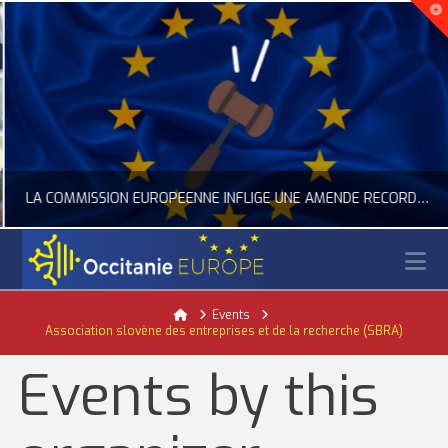
LA COMMISSION EUROPÉENNE INFLIGE UNE AMENDE RECORD À GOOGLE
N
OCCITANIE EUROPE
Home
Events
Association slovène des entreprises et de la recherche (SBRA)
ACTUALITÉ DE L'UNION EUROPÉENNE, ACTUALITÉ DE LA REPRÉSENTATION D’OCCITANIE EUROPE, NUMÉRIQUE- DIGITAL
Events by this
JUILLET 24, 2026