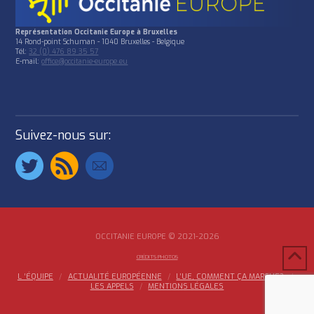
Représentation Occitanie Europe à Bruxelles
14 Rond-point Schuman - 1040 Bruxelles - Belgique
Tél:
32 (0) 476 89 35 57
E-mail:
office@occitanie-europe.eu
Suivez-nous sur:
OCCITANIE EUROPE © 2021-2026
CRÉDITS PHOTOS
L ‘ÉQUIPE
ACTUALITÉ EUROPÉENNE
L’UE, COMMENT ÇA MARCHE?
LES APPELS
MENTIONS LÉGALES