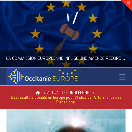
LA COMMISSION EUROPÉENNE INFLIGE UNE AMENDE RECORD À GOOGLE
N
OCCITANIE EUROPE
Home
ACTUALITÉ EUROPÉENNE
Des résultats positifs en Europe pour l’Indice de Performance des
ACTUALITÉ DE L'UNION EUROPÉENNE, ACTUALITÉ DE LA REPRÉSENTATION D’OCCITANIE EUROPE, NUMÉRIQUE- DIGITAL
Transitions !
JUILLET 24, 2026