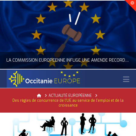
LA COMMISSION EUROPÉENNE INFLIGE UNE AMENDE RECORD À GOOGLE
N
OCCITANIE EUROPE
Home
ACTUALITÉ EUROPÉENNE
Des règles de concurrence de l'UE au service de l'emploi et de la
ACTUALITÉ DE L'UNION EUROPÉENNE, ACTUALITÉ DE LA REPRÉSENTATION D’OCCITANIE EUROPE, NUMÉRIQUE- DIGITAL
croissance
JUILLET 24, 2026