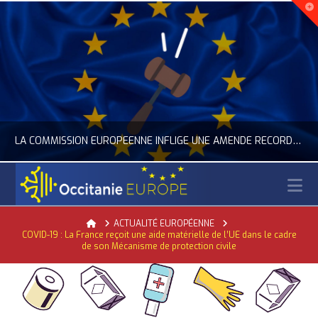
LA COMMISSION EUROPÉENNE INFLIGE UNE AMENDE RECORD À GOOGLE
N
OCCITANIE EUROPE
Home
ACTUALITÉ EUROPÉENNE
COVID-19 : La France reçoit une aide matérielle de l’UE dans le cadre
ACTUALITÉ DE L'UNION EUROPÉENNE, ACTUALITÉ DE LA REPRÉSENTATION D’OCCITANIE EUROPE, NUMÉRIQUE- DIGITAL
de son Mécanisme de protection civile
JUILLET 24, 2026