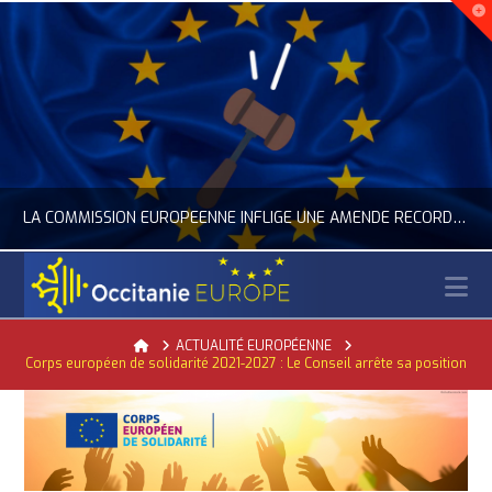
LA COMMISSION EUROPÉENNE INFLIGE UNE AMENDE RECORD À GOOGLE
N
OCCITANIE EUROPE
Home
ACTUALITÉ EUROPÉENNE
Corps européen de solidarité 2021-2027 : Le Conseil arrête sa position
ACTUALITÉ DE L'UNION EUROPÉENNE, ACTUALITÉ DE LA REPRÉSENTATION D’OCCITANIE EUROPE, NUMÉRIQUE- DIGITAL
JUILLET 24, 2026