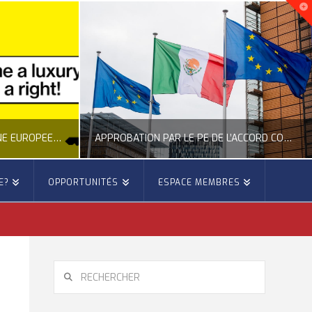
NOUVELLE INITIATIVE CITOYENNE EUROPÉENNE SUR LE LOGEMENT
APPROBATION PAR LE PE DE L’ACCORD COMMERCIAL ENTRE L’UE ET LE MEXIQUE
E?
OPPORTUNITÉS
ESPACE MEMBRES
E
OCCITANIE EUROPE
E, CITOYENNETÉ, LOGEMENT
ACTION EXTÉRIEURE, ACTUALITÉ DE L'UNION EUROPÉENNE
6
JUILLET 22, 2026
RECHERCHER