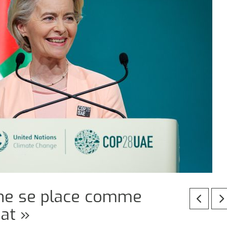
nne se place comme
at »