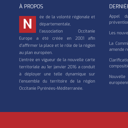
À PROPOS
DERNIÈ
Appel d
ée de la volonté régionale et
N
préventio
départementale,
l’association Occitanie
Les nouvea
Europe a été créée en 2001 afin
La Commi
d’affirmer la place et le rôle de la région
amende re
au plan européen.
L’entrée en vigueur de la nouvelle carte
Clarifi
compositi
territoriale au 1er janvier 2016 a conduit
à déployer une telle dynamique sur
Nouvell
l’ensemble du territoire de la région
européenn
Occitanie Pyrénées-Méditerranée.