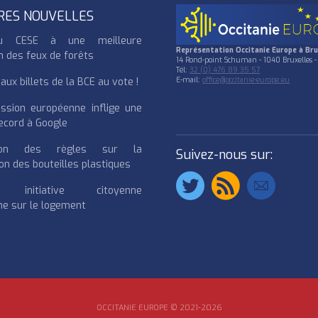
RES NOUVELLES
u CESE à une meilleure
Représentation Occitanie Europe à Bru
n des feux de forêts
14 Rond-point Schuman - 1040 Bruxelles -
Tél:
32 (0) 476 89 35 57
ux billets de la BCE au vote !
E-mail:
office@occitanie-europe.eu
ssion européenne inflige une
cord à Google
cation des règles sur la
Suivez-nous sur:
on des bouteilles plastiques
e initiative citoyenne
e sur le logement
OCCITANIE EUROPE © 2021-2026