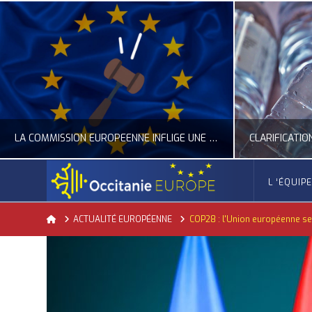
LA COMMISSION EUROPÉENNE INFLIGE UNE AMENDE RECORD À GOOGLE
L ‘ÉQUIP
OCCITANIE EUROPE
Home
ACTUALITÉ EUROPÉENNE
COP28 : l'Union européenne se
ACTUALITÉ DE L'UNION EUROPÉENNE, ACTUALITÉ DE LA REPRÉSENTATION D’OCCITANIE EUROPE, NUMÉRIQUE- DIGITAL
ACTUALITÉ DE L'UNION EUROPÉENNE, ACT
JUILLET 24, 2026