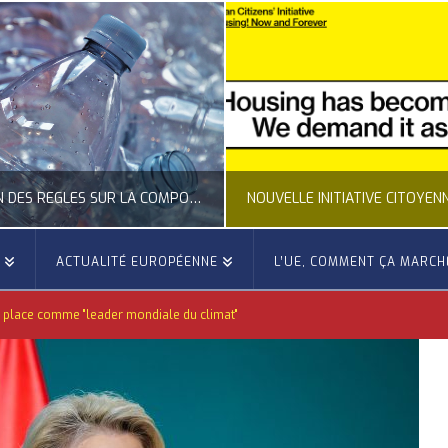
CLARIFICATION DES RÈGLES SUR LA COMPOSITION DES BOUTEILLES PLASTIQUES
E
ACTUALITÉ EUROPÉENNE
L’UE, COMMENT ÇA MARCH
OCCITANIE EUROPE
OCCITANIE EUROP
 place comme "leader mondiale du climat"
UALITÉ DE LA REPRÉSENTATION D’OCCITANIE EUROPE, ECONOMIE CIRCULAIRE, ÉNERGIE - ENVIRONNEMENT - CLIMAT
ACTUALITÉ DE L'UNION EUROPÉENNE, ACTUALITÉ DE LA REPRÉSENTATION D’OCCITANIE EUROP
JUILLET 24, 2026
JUILLET 24, 202