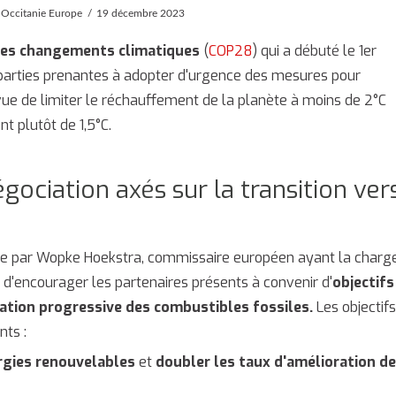
Occitanie Europe
19 décembre 2023
 les changements climatiques
(
COP28
) qui a débuté le 1er
parties prenantes à adopter d'urgence des mesures pour
vue de limiter le réchauffement de la planète à moins de 2°C
nt plutôt de 1,5°C.
ociation axés sur la transition ver
née par Wopke Hoekstra, commissaire européen ayant la charg
pal d'encourager les partenaires présents à convenir d'
objectifs
ation progressive des combustibles fossiles.
Les objectif
nts :
ergies renouvelables
et
doubler les taux d'amélioration de