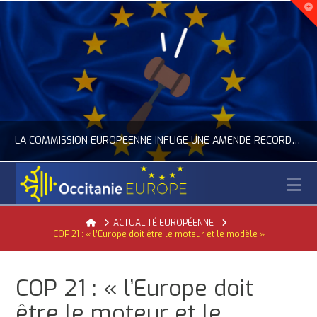
LA COMMISSION EUROPÉENNE INFLIGE UNE AMENDE RECORD À GOOGLE
N
OCCITANIE EUROPE
Home
ACTUALITÉ EUROPÉENNE
COP 21 : « l’Europe doit être le moteur et le modèle »
ACTUALITÉ DE L'UNION EUROPÉENNE, ACTUALITÉ DE LA REPRÉSENTATION D’OCCITANIE EUROPE, NUMÉRIQUE- DIGITAL
JUILLET 24, 2026
COP 21 : « l’Europe doit
être le moteur et le