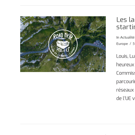
Les l
starti
In
Actualité
Europe
5
Louis, L
heureux 
Commiss
parcouri
réseaux 
de l’UE 