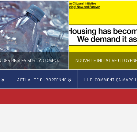
NOUVELLE INITIATIVE CITOYENNE EUROPÉENNE SUR LE LOGEMENT
E
ACTUALITÉ EUROPÉENNE
L’UE, COMMENT ÇA MARCH
OCCITANIE EUROPE
OCCITANIE EURO
OPÉENNE, ACTUALITÉ DE LA REPRÉSENTATION D’OCCITANIE EUROPE, CITOYENNETÉ, LOGEMENT
ACTION EXTÉRIEURE, ACTUALITÉ DE L'UNI
JUILLET 24, 2026
JUILLET 22, 20