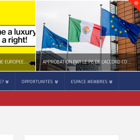
APPROBATION PAR LE PE DE L’ACCORD COMMERCIAL ENTRE L’UE ET LE MEXIQUE
APPEL DU CESE À UNE MEILLEURE PRÉVENTION DES FEUX DE FORÊTS
E?
OPPORTUNITÉS
ESPACE MEMBRES
PE
OCCITANIE EUROPE
ON EUROPÉENNE
ACTUALITÉ DE L'UNION EUROPÉENNE, ACTUALITÉ DE LA REPRÉSENTATION D’OCCITANIE EUROPE, ÉNERGIE - ENVIRONNEMENT - CLIMAT, FORÊTS
26
JUILLET 27, 2026
RECHERCHER