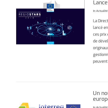
Lance
In
Actualit
AFFICHER
La Direc
lancé en
ces prix
de dével
originau
gestionn
peuvent 
Un nou
europé
In
Actualit