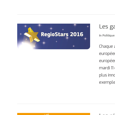
Les g
In
Politique
AFFICHER
Chaque a
européen
européen
mardi 11
plus inn
exemple