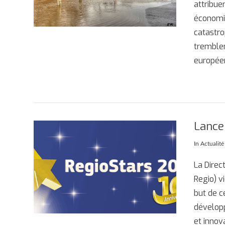
attribu
économiq
catastro
tremblem
europée
Lance
In
Actualit
La Direc
AFFICHER
Regio) v
but de c
développ
et innov