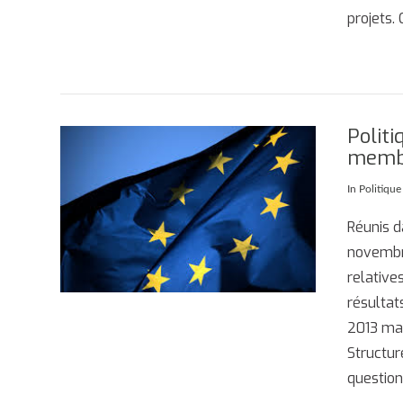
projets.
Politi
memb
In
Politique
Réunis d
AFFICHER
novembr
relative
résultat
2013 mai
Structur
questio