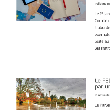
Politique R
Le 15 ja
Comité d
Il abord
exemples
Suite au
les insti
Le FE
par u
AFFICHER
In
Actualit
Le Parle