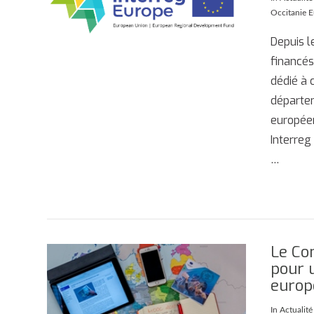
AFFICHER
Occitanie 
Depuis l
financés
dédié à
départem
europée
Interreg
…
Le Co
pour u
AFFICHER
europ
In
Actualit